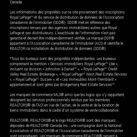
Canada
Les informations des propriétés sur ce site proviennent des inscriptions
Royal LePage
MD
et du service de distribution de données de l'Association
canadienne de l’immobilier (SDD®). SDD® met en référence des
inscriptions tenues par des agences immobilières autres que Royal
LePage et ses distributeurs. L'exactitude de l'information n'est pas
garantie et devrait être indépendamment vérifiée. La marque DDF®
appartient à l'Association canadienne de l’immobilier (ACI) et identifie le
REALTOR.ca Installation de distribution de données (SDD®).
*Tous les bureaux sont des propriétés indépendantes. Les bureaux
comprenant la mention « Services immobiliers Royal LePage
MD
Ltée »,
incluant sa division « Johnston & Daniel
MD
», « Royal LePage
MD
Credit
Valley Real Estate, Brokerage », « Royal LePage
MD
West Real Estate Services
», « Royal LePage
MD
Sussex », et « Les immeubles Mont-Tremblant »
appartiennent et sont gérés par Bridgemarq Real Estate Services
MD
.
Les marques de commerce MLS® ainsi que les logos qui s'y rapportent
désignent les services professionnels rendus par les membres
REALTORS® de l'ACI en vue de l'achat, de la vente et de la location de
biens immobiliers dans le cadre d'un système de vente collaborative.
REALTOR®, REALTORS® et le logo REALTOR® sont des marques
déposées de REALTOR® Canada Inc., une compagnie dont la National
Association of REALTORS® et l'Association canadienne de l’immobilier
sont propriétaires. Les marques de commerce REALTOR® servent à