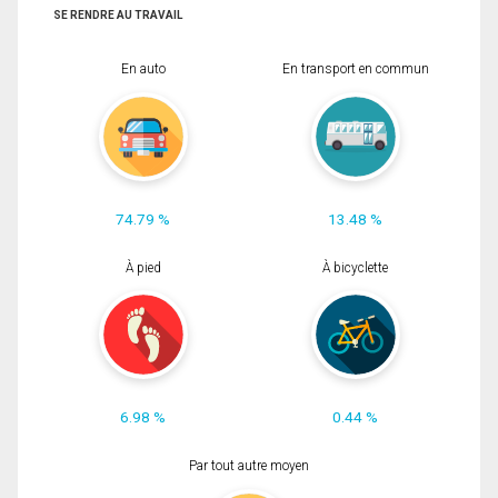
SE RENDRE AU TRAVAIL
En auto
En transport en commun
74.79 %
13.48 %
À pied
À bicyclette
6.98 %
0.44 %
Par tout autre moyen