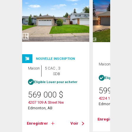
NOUVELLE INSCRIPTION
Maison
4 CAC , 2
Maison
5 CAC , 3
SDB
SDB
Éligible Louer po
Éligible Louer pour acheter
599 900
569 000
$
4224 110 Street
4207 109 A Street Nw
Edmonton, AB
Edmonton, AB
Enregistrer
Enregistrer
Voir
Voir