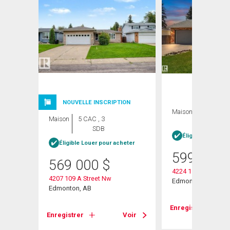
NOUVELLE INSCRIPTION
Maison
4 CAC , 2
Maison
5 CAC , 3
SDB
SDB
Éligible Louer po
Éligible Louer pour acheter
599 900
569 000
$
4224 110 Street
4207 109 A Street Nw
Edmonton, AB
Edmonton, AB
Enregistrer
Enregistrer
Voir
Voir