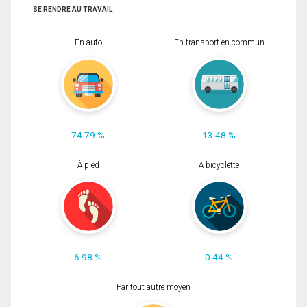
SE RENDRE AU TRAVAIL
En auto
En transport en commun
74.79 %
13.48 %
À pied
À bicyclette
6.98 %
0.44 %
Par tout autre moyen