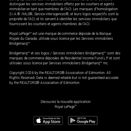
distinguer les services immobiliers offerts par les courtiers et agents
immobilier en tant que membres de l'ACI. Les marques d'homologation
S.I.A.® /MLS®, Service inter-agences®, et leurs logos respectifs sont la
propriété de l'ACI, et ils servent à identifier les services immobiliers que
fournissent les courtiers et agents membres de l'ACI.
Royal LePage
MD
est une marque de commerce déposée de la Banque
Royale du Canada, utilisée sous licence par les Services immobiliers
Bridgemarq
MD
.
Bridgemarq
MD
et ses logos / Services immobiliers Bridgemarq
MD
sont des
marques de commerce déposées de Residential Income Fund L.P. et sont
utilisées sous licence par Services immobiliers Bridgemarq
MD
Inc.
Copyright 2026 by the REALTORS® Association of Edmonton. All
Rights Reserved. Data is deemed reliable but is not guaranteed accurate
by the REALTORS® Association of Edmonton.
Découvrez la nouvelle application
MD
Royal LePage