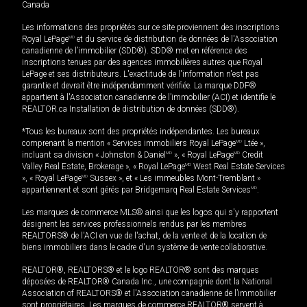
Canada
Les informations des propriétés sur ce site proviennent des inscriptions
Royal LePage
MD
et du service de distribution de données de l'Association
canadienne de l’immobilier (SDD®). SDD® met en référence des
inscriptions tenues par des agences immobilières autres que Royal
LePage et ses distributeurs. L'exactitude de l'information n'est pas
garantie et devrait être indépendamment vérifiée. La marque DDF®
appartient à l'Association canadienne de l’immobilier (ACI) et identifie le
REALTOR.ca Installation de distribution de données (SDD®).
*Tous les bureaux sont des propriétés indépendantes. Les bureaux
comprenant la mention « Services immobiliers Royal LePage
MD
Ltée »,
incluant sa division « Johnston & Daniel
MD
», « Royal LePage
MD
Credit
Valley Real Estate, Brokerage », « Royal LePage
MD
West Real Estate Services
», « Royal LePage
MD
Sussex », et « Les immeubles Mont-Tremblant »
appartiennent et sont gérés par Bridgemarq Real Estate Services
MD
.
Les marques de commerce MLS® ainsi que les logos qui s'y rapportent
désignent les services professionnels rendus par les membres
REALTORS® de l'ACI en vue de l'achat, de la vente et de la location de
biens immobiliers dans le cadre d'un système de vente collaborative.
REALTOR®, REALTORS® et le logo REALTOR® sont des marques
déposées de REALTOR® Canada Inc., une compagnie dont la National
Association of REALTORS® et l'Association canadienne de l’immobilier
sont propriétaires. Les marques de commerce REALTOR® servent à