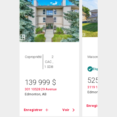
Copropriété
2
Maison
5 CAC , 4
CAC ,
SDB
1 SDB
Éligible Louer po
525 000
139 999
$
3119 104 Street Nw
301 10528 29 Avenue
Edmonton, AB
Edmonton, AB
Enregistrer
Voir
Enregistrer
Voir