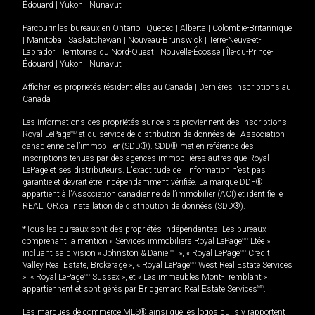
Édouard
|
Yukon
|
Nunavut
Parcourir les bureaux en
Ontario
|
Québec
|
Alberta
|
Colombie-Britannique
|
Manitoba
|
Saskatchewan
|
Nouveau-Brunswick
|
Terre-Neuve-et-
Labrador
|
Territoires du Nord-Ouest
|
Nouvelle-Écosse
|
Île-du-Prince-
Édouard
|
Yukon
|
Nunavut
Afficher les propriétés résidentielles au Canada
|
Dernières inscriptions au
Canada
Les informations des propriétés sur ce site proviennent des inscriptions
Royal LePage
MD
et du service de distribution de données de l'Association
canadienne de l’immobilier (SDD®). SDD® met en référence des
inscriptions tenues par des agences immobilières autres que Royal
LePage et ses distributeurs. L'exactitude de l'information n'est pas
garantie et devrait être indépendamment vérifiée. La marque DDF®
appartient à l'Association canadienne de l’immobilier (ACI) et identifie le
REALTOR.ca Installation de distribution de données (SDD®).
*Tous les bureaux sont des propriétés indépendantes. Les bureaux
comprenant la mention « Services immobiliers Royal LePage
MD
Ltée »,
incluant sa division « Johnston & Daniel
MD
», « Royal LePage
MD
Credit
Valley Real Estate, Brokerage », « Royal LePage
MD
West Real Estate Services
», « Royal LePage
MD
Sussex », et « Les immeubles Mont-Tremblant »
appartiennent et sont gérés par Bridgemarq Real Estate Services
MD
.
Les marques de commerce MLS® ainsi que les logos qui s'y rapportent