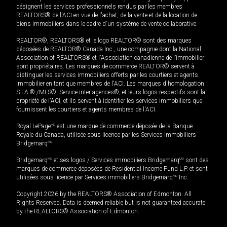
désignent les services professionnels rendus par les membres
REALTORS® de l'ACI en vue de l'achat, de la vente et de la location de
biens immobiliers dans le cadre d'un système de vente collaborative.
REALTOR®, REALTORS® et le logo REALTOR® sont des marques
déposées de REALTOR® Canada Inc., une compagnie dont la National
Association of REALTORS® et l'Association canadienne de l’immobilier
sont propriétaires. Les marques de commerce REALTOR® servent à
distinguer les services immobiliers offerts par les courtiers et agents
immobilier en tant que membres de l'ACI. Les marques d'homologation
S.I.A.® /MLS®, Service inter-agences®, et leurs logos respectifs sont la
propriété de l'ACI, et ils servent à identifier les services immobiliers que
fournissent les courtiers et agents membres de l'ACI.
Royal LePage
MD
est une marque de commerce déposée de la Banque
Royale du Canada, utilisée sous licence par les Services immobiliers
Bridgemarq
MD
.
Bridgemarq
MD
et ses logos / Services immobiliers Bridgemarq
MD
sont des
marques de commerce déposées de Residential Income Fund L.P. et sont
utilisées sous licence par Services immobiliers Bridgemarq
MD
Inc.
Copyright 2026 by the REALTORS® Association of Edmonton. All
Rights Reserved. Data is deemed reliable but is not guaranteed accurate
by the REALTORS® Association of Edmonton.