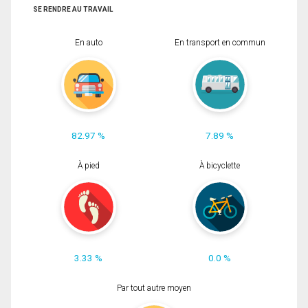
SE RENDRE AU TRAVAIL
En auto
En transport en commun
82.97 %
7.89 %
À pied
À bicyclette
3.33 %
0.0 %
Par tout autre moyen