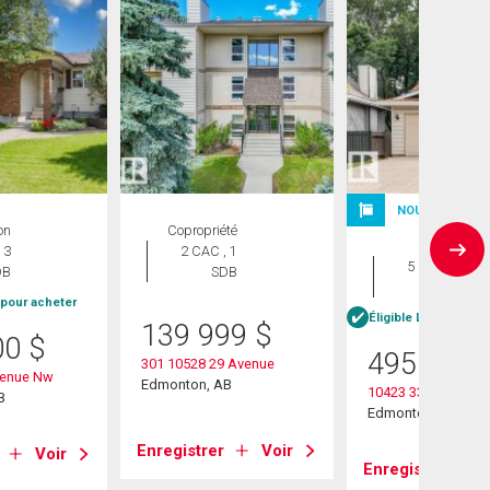
NOUVELLE INS
on
Copropriété
Maison
 3
2 CAC , 1
5 CAC , 3
DB
SDB
SDB
 pour acheter
Éligible Louer pour 
139 999
$
00
$
495 000
301 10528 29 Avenue
venue Nw
Edmonton, AB
10423 33 Avenue 
B
Edmonton, AB
Enregistrer
Voir
Voir
Enregistrer