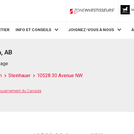
ZoneInvestisseurs RLP
TIER
INFO ET CONSEILS
JOIGNEZ-VOUS À NOUS
À
, AB
Page
n
Steinhauer
10528 30 Avenue NW
 Gouvernement du Canada