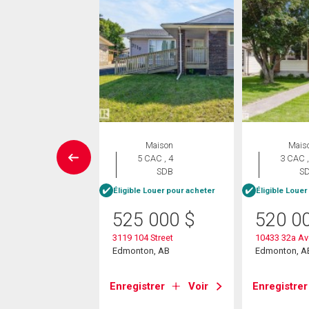
rcial
Maison
Mais
5 CAC , 4
3 CAC ,
5
$
SDB
S
née
/pi.
Éligible Louer pour acheter
Éligible Louer
525 000
$
520 0
2 - 29a Avenue
3119 104 Street
10433 32a A
on, AB
Edmonton, AB
Edmonton, A
strer
Voir
Enregistrer
Voir
Enregistrer