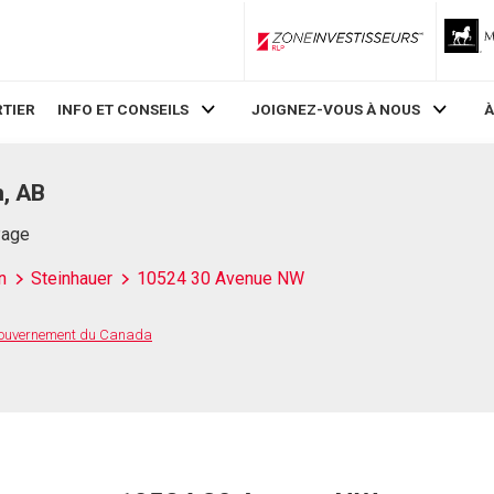
ZoneInvestisseurs RLP
TIER
INFO ET CONSEILS
JOIGNEZ-VOUS À NOUS
À
, AB
Page
n
Steinhauer
10524 30 Avenue NW
 Gouvernement du Canada