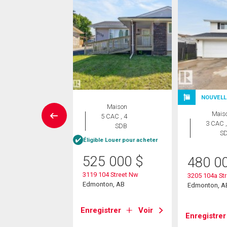
NOUVELL
rcial
Maison
Mais
5 CAC , 4
00
$
3 CAC ,
SDB
S
née
/pi.
Éligible Louer pour acheter
525 000
$
480 0
arsons Road
3119 104 Street Nw
3205 104a St
on, AB
Edmonton, AB
Edmonton, A
strer
Voir
Enregistrer
Voir
Enregistrer