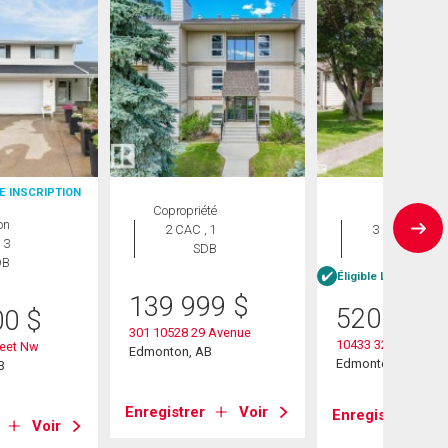
E INSCRIPTION
Copropriété
Maison
on
2 CAC , 1
3 CAC , 3
 3
SDB
SDB
DB
Éligible Louer pour 
139 999
$
520 000
00
$
301 10528 29 Avenue
10433 32a Avenue
reet Nw
Edmonton, AB
Edmonton, AB
B
Enregistrer
Voir
Enregistrer
Voir