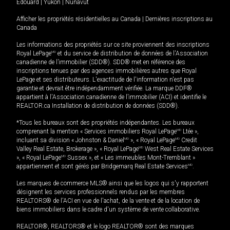
Édouard
|
Yukon
|
Nunavut
Afficher les propriétés résidentielles au Canada
|
Dernières inscriptions au
Canada
Les informations des propriétés sur ce site proviennent des inscriptions
Royal LePage
MD
et du service de distribution de données de l'Association
canadienne de l’immobilier (SDD®). SDD® met en référence des
inscriptions tenues par des agences immobilières autres que Royal
LePage et ses distributeurs. L'exactitude de l'information n'est pas
garantie et devrait être indépendamment vérifiée. La marque DDF®
appartient à l'Association canadienne de l’immobilier (ACI) et identifie le
REALTOR.ca Installation de distribution de données (SDD®).
*Tous les bureaux sont des propriétés indépendantes. Les bureaux
comprenant la mention « Services immobiliers Royal LePage
MD
Ltée »,
incluant sa division « Johnston & Daniel
MD
», « Royal LePage
MD
Credit
Valley Real Estate, Brokerage », « Royal LePage
MD
West Real Estate Services
», « Royal LePage
MD
Sussex », et « Les immeubles Mont-Tremblant »
appartiennent et sont gérés par Bridgemarq Real Estate Services
MD
.
Les marques de commerce MLS® ainsi que les logos qui s'y rapportent
désignent les services professionnels rendus par les membres
REALTORS® de l'ACI en vue de l'achat, de la vente et de la location de
biens immobiliers dans le cadre d'un système de vente collaborative.
REALTOR®, REALTORS® et le logo REALTOR® sont des marques