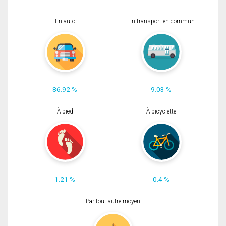
En auto
En transport en commun
86.92 %
9.03 %
À pied
À bicyclette
1.21 %
0.4 %
Par tout autre moyen