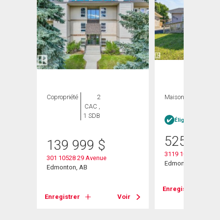
ION
Copropriété
2
Maison
5 CAC , 4
CAC ,
SDB
1 SDB
Éligible Louer po
525 000
139 999
$
3119 104 Street
301 10528 29 Avenue
Edmonton, AB
Edmonton, AB
Enregistrer
Voir
Enregistrer
Voir