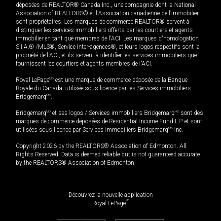
déposées de REALTOR® Canada Inc., une compagnie dont la National
Association of REALTORS® et l'Association canadienne de l’immobilier
sont propriétaires. Les marques de commerce REALTOR® servent à
distinguer les services immobiliers offerts par les courtiers et agents
immobilier en tant que membres de l'ACI. Les marques d'homologation
S.I.A.® /MLS®, Service inter-agences®, et leurs logos respectifs sont la
propriété de l'ACI, et ils servent à identifier les services immobiliers que
fournissent les courtiers et agents membres de l'ACI.
Royal LePage
MD
est une marque de commerce déposée de la Banque
Royale du Canada, utilisée sous licence par les Services immobiliers
Bridgemarq
MD
.
Bridgemarq
MD
et ses logos / Services immobiliers Bridgemarq
MD
sont des
marques de commerce déposées de Residential Income Fund L.P. et sont
utilisées sous licence par Services immobiliers Bridgemarq
MD
Inc.
Copyright 2026 by the REALTORS® Association of Edmonton. All
Rights Reserved. Data is deemed reliable but is not guaranteed accurate
by the REALTORS® Association of Edmonton.
Découvrez la nouvelle application
MD
Royal LePage