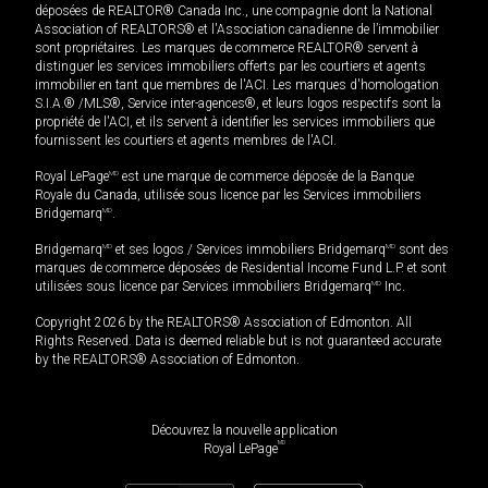
déposées de REALTOR® Canada Inc., une compagnie dont la National
Association of REALTORS® et l'Association canadienne de l’immobilier
sont propriétaires. Les marques de commerce REALTOR® servent à
distinguer les services immobiliers offerts par les courtiers et agents
immobilier en tant que membres de l'ACI. Les marques d'homologation
S.I.A.® /MLS®, Service inter-agences®, et leurs logos respectifs sont la
propriété de l'ACI, et ils servent à identifier les services immobiliers que
fournissent les courtiers et agents membres de l'ACI.
Royal LePage
MD
est une marque de commerce déposée de la Banque
Royale du Canada, utilisée sous licence par les Services immobiliers
Bridgemarq
MD
.
Bridgemarq
MD
et ses logos / Services immobiliers Bridgemarq
MD
sont des
marques de commerce déposées de Residential Income Fund L.P. et sont
utilisées sous licence par Services immobiliers Bridgemarq
MD
Inc.
Copyright 2026 by the REALTORS® Association of Edmonton. All
Rights Reserved. Data is deemed reliable but is not guaranteed accurate
by the REALTORS® Association of Edmonton.
Découvrez la nouvelle application
MD
Royal LePage