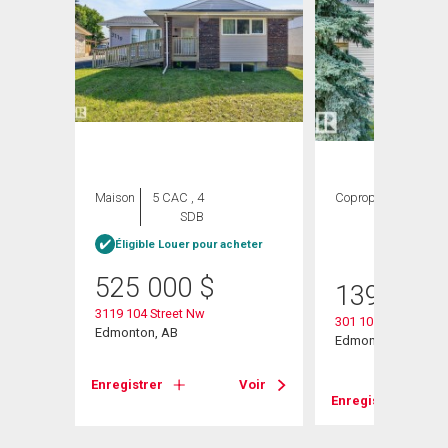
Maison
5 CAC , 4
Copropriété
2
SDB
CAC ,
1 SDB
Éligible Louer pour acheter
525 000
$
139 999
3119 104 Street Nw
301 10528 29 Aven
Edmonton, AB
Edmonton, AB
Enregistrer
Voir
Voir
Enregistrer