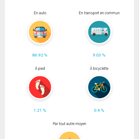
En auto
En transport en commun
86.92 %
9.03 %
À pied
À bicyclette
1.21 %
0.4 %
Par tout autre moyen