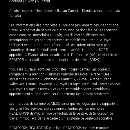
Édouard
|
Yukon
|
Nunavut
Afficher les propriétés résidentielles au Canada
|
Dernières inscriptions au
Canada
Les informations des propriétés sur ce site proviennent des inscriptions
Royal LePage
MD
et du service de distribution de données de l'Association
canadienne de l’immobilier (SDD®). SDD® met en référence des
inscriptions tenues par des agences immobilières autres que Royal
LePage et ses distributeurs. L'exactitude de l'information n'est pas
garantie et devrait être indépendamment vérifiée. La marque DDF®
appartient à l'Association canadienne de l’immobilier (ACI) et identifie le
REALTOR.ca Installation de distribution de données (SDD®).
*Tous les bureaux sont des propriétés indépendantes. Les bureaux
comprenant la mention « Services immobiliers Royal LePage
MD
Ltée »,
incluant sa division « Johnston & Daniel
MD
», « Royal LePage
MD
Credit
Valley Real Estate, Brokerage », « Royal LePage
MD
West Real Estate Services
», « Royal LePage
MD
Sussex », et « Les immeubles Mont-Tremblant »
appartiennent et sont gérés par Bridgemarq Real Estate Services
MD
.
Les marques de commerce MLS® ainsi que les logos qui s'y rapportent
désignent les services professionnels rendus par les membres
REALTORS® de l'ACI en vue de l'achat, de la vente et de la location de
biens immobiliers dans le cadre d'un système de vente collaborative.
REALTOR®, REALTORS® et le logo REALTOR® sont des marques