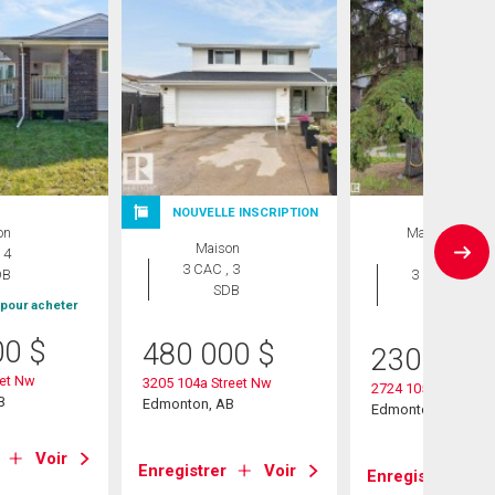
NOUVELLE INSCRIPTION
on
Maison en
Maison
 4
rangée
3 CAC , 3
DB
3 CAC , 3
SDB
SDB
 pour acheter
00
$
480 000
$
230 000
eet Nw
3205 104a Street Nw
2724 105 Street Nw
B
Edmonton, AB
Edmonton, AB
Voir
Enregistrer
Voir
Enregistrer