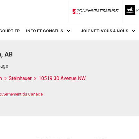
ZoneInvestisseurs RLP
COURTIER
INFO ET CONSEILS
JOIGNEZ-VOUS À NOUS
, AB
Page
n
Steinhauer
10519 30 Avenue NW
 Gouvernement du Canada