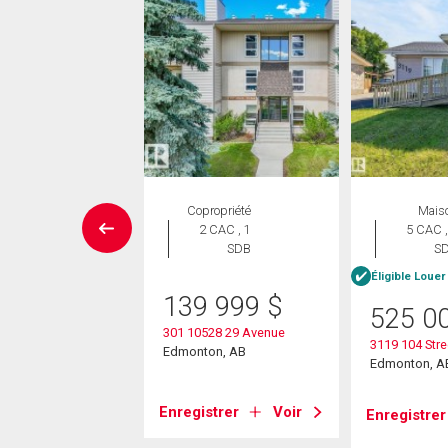
Maison
Copropriété
Mais
 CAC , 4
2 CAC , 1
5 CAC ,
SDB
SDB
S
Éligible Louer
9 900
$
139 999
$
525 0
35 Avenue Nw
301 10528 29 Avenue
3119 104 Str
on, AB
Edmonton, AB
Edmonton, A
strer
Voir
Enregistrer
Voir
Enregistrer