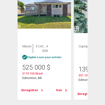
Maison
5 CAC , 4
Copropriété
2
SDB
CAC ,
1 SDB
heter
Éligible Louer pour acheter
525 000
$
139 999
3119 104 Street
301 10528 29 Aven
Edmonton, AB
Edmonton, AB
Voir
Enregistrer
Voir
Enregistrer