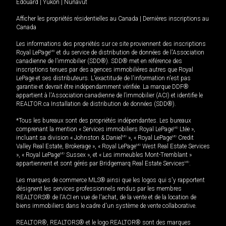
Édouard
|
Yukon
|
Nunavut
Afficher les propriétés résidentielles au Canada
|
Dernières inscriptions au
Canada
Les informations des propriétés sur ce site proviennent des inscriptions
Royal LePage
MD
et du service de distribution de données de l'Association
canadienne de l’immobilier (SDD®). SDD® met en référence des
inscriptions tenues par des agences immobilières autres que Royal
LePage et ses distributeurs. L'exactitude de l'information n'est pas
garantie et devrait être indépendamment vérifiée. La marque DDF®
appartient à l'Association canadienne de l’immobilier (ACI) et identifie le
REALTOR.ca Installation de distribution de données (SDD®).
*Tous les bureaux sont des propriétés indépendantes. Les bureaux
comprenant la mention « Services immobiliers Royal LePage
MD
Ltée »,
incluant sa division « Johnston & Daniel
MD
», « Royal LePage
MD
Credit
Valley Real Estate, Brokerage », « Royal LePage
MD
West Real Estate Services
», « Royal LePage
MD
Sussex », et « Les immeubles Mont-Tremblant »
appartiennent et sont gérés par Bridgemarq Real Estate Services
MD
.
Les marques de commerce MLS® ainsi que les logos qui s'y rapportent
désignent les services professionnels rendus par les membres
REALTORS® de l'ACI en vue de l'achat, de la vente et de la location de
biens immobiliers dans le cadre d'un système de vente collaborative.
REALTOR®, REALTORS® et le logo REALTOR® sont des marques