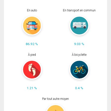
En auto
En transport en commun
86.92 %
9.03 %
À pied
À bicyclette
1.21 %
0.4 %
Par tout autre moyen