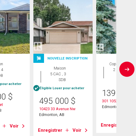
NOUVELLE INSCRIPTION
on
Copropriété
Maison
 4
2 CAC , 1
5 CAC , 3
DB
SDB
SDB
 pour acheter
Éligible Louer pour acheter
139 999
00
$
495 000
$
301 10528 29 Aven
et
Edmonton, AB
10423 33 Avenue Nw
B
Edmonton, AB
Enregistrer
Voir
Enregistrer
Voir