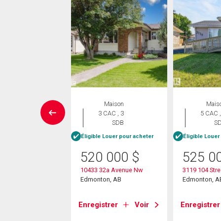
rcial
Maison
Mais
3 CAC , 3
5 CAC ,
SDB
S
80 000
$
Éligible Louer pour acheter
Éligible Louer
lgary Trail
520 000
$
525 0
on, AB
10433 32a Avenue Nw
3119 104 Stre
Edmonton, AB
Edmonton, A
strer
Voir
Enregistrer
Voir
Enregistrer