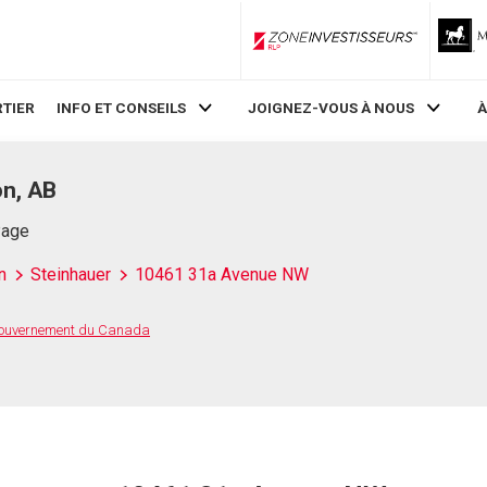
ZoneInvestisseurs RLP
TIER
INFO ET CONSEILS
JOIGNEZ-VOUS À NOUS
À
n, AB
Page
n
Steinhauer
10461 31a Avenue NW
 Gouvernement du Canada