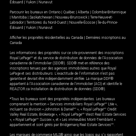
Édouard
|
Yukon
|
Nunavut
Parcourir les bureaux en
Ontario
|
Québec
|
Alberta
|
Colombie-Britannique
|
Manitoba
|
Saskatchewan
|
Nouveau-Brunswick
|
Terre-Neuve-et-
Labrador
|
Territoires du Nord-Ouest
|
Nouvelle-Écosse
|
Île-du-Prince-
Édouard
|
Yukon
|
Nunavut
Afficher les propriétés résidentielles au Canada
|
Dernières inscriptions au
Canada
Les informations des propriétés sur ce site proviennent des inscriptions
Royal LePage
MD
et du service de distribution de données de l'Association
canadienne de l’immobilier (SDD®). SDD® met en référence des
inscriptions tenues par des agences immobilières autres que Royal
LePage et ses distributeurs. L'exactitude de l'information n'est pas
garantie et devrait être indépendamment vérifiée. La marque DDF®
appartient à l'Association canadienne de l’immobilier (ACI) et identifie le
REALTOR.ca Installation de distribution de données (SDD®).
*Tous les bureaux sont des propriétés indépendantes. Les bureaux
comprenant la mention « Services immobiliers Royal LePage
MD
Ltée »,
incluant sa division « Johnston & Daniel
MD
», « Royal LePage
MD
Credit
Valley Real Estate, Brokerage », « Royal LePage
MD
West Real Estate Services
», « Royal LePage
MD
Sussex », et « Les immeubles Mont-Tremblant »
appartiennent et sont gérés par Bridgemarq Real Estate Services
MD
.
Les marques de commerce MLS® ainsi que les logos qui s'y rapportent