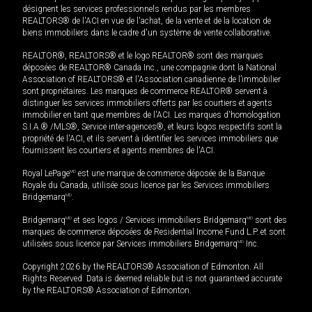
désignent les services professionnels rendus par les membres
REALTORS® de l'ACI en vue de l'achat, de la vente et de la location de
biens immobiliers dans le cadre d'un système de vente collaborative.
REALTOR®, REALTORS® et le logo REALTOR® sont des marques
déposées de REALTOR® Canada Inc., une compagnie dont la National
Association of REALTORS® et l'Association canadienne de l’immobilier
sont propriétaires. Les marques de commerce REALTOR® servent à
distinguer les services immobiliers offerts par les courtiers et agents
immobilier en tant que membres de l'ACI. Les marques d'homologation
S.I.A.® /MLS®, Service inter-agences®, et leurs logos respectifs sont la
propriété de l'ACI, et ils servent à identifier les services immobiliers que
fournissent les courtiers et agents membres de l'ACI.
Royal LePage
MD
est une marque de commerce déposée de la Banque
Royale du Canada, utilisée sous licence par les Services immobiliers
Bridgemarq
MD
.
Bridgemarq
MD
et ses logos / Services immobiliers Bridgemarq
MD
sont des
marques de commerce déposées de Residential Income Fund L.P. et sont
utilisées sous licence par Services immobiliers Bridgemarq
MD
Inc.
Copyright 2026 by the REALTORS® Association of Edmonton. All
Rights Reserved. Data is deemed reliable but is not guaranteed accurate
by the REALTORS® Association of Edmonton.