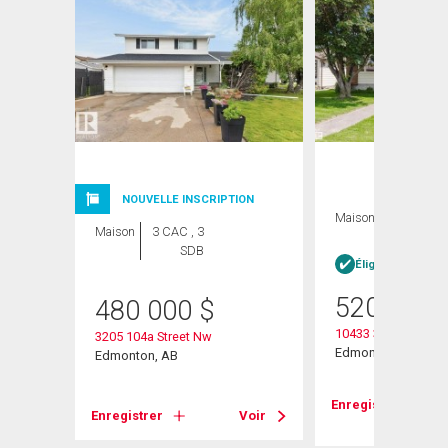
NOUVELLE INSCRIPTION
Maison
3 CAC , 3
Maison
3 CAC , 3
SDB
SDB
Éligible Louer po
520 000
480 000
$
10433 32a Avenue
3205 104a Street Nw
Edmonton, AB
Edmonton, AB
Voir
Enregistrer
Enregistrer
Voir