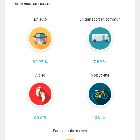
SE RENDRE AU TRAVAIL
En auto
En transport en commun
82.97 %
7.89 %
À pied
À bicyclette
3.33 %
0.0 %
Par tout autre moyen