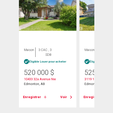
Maison
3 CAC , 3
Maison
5 CAC , 4
SDB
SDB
Éligible Louer pour acheter
Éligible Louer po
520 000
$
525 000
10433 32a Avenue Nw
3119 104 Street Nw
Edmonton, AB
Edmonton, AB
Voir
Enregistrer
Voir
Enregistrer