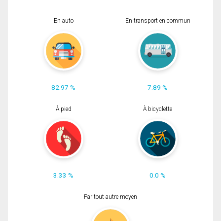
En auto
En transport en commun
82.97 %
7.89 %
À pied
À bicyclette
3.33 %
0.0 %
Par tout autre moyen