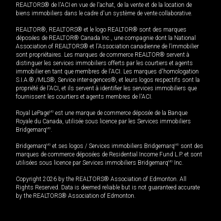
REALTORS® de l'ACI en vue de l'achat, de la vente et de la location de
biens immobiliers dans le cadre d'un système de vente collaborative.
REALTOR®, REALTORS® et le logo REALTOR® sont des marques
déposées de REALTOR® Canada Inc., une compagnie dont la National
Association of REALTORS® et l'Association canadienne de l’immobilier
sont propriétaires. Les marques de commerce REALTOR® servent à
distinguer les services immobiliers offerts par les courtiers et agents
immobilier en tant que membres de l'ACI. Les marques d'homologation
S.I.A.® /MLS®, Service inter-agences®, et leurs logos respectifs sont la
propriété de l'ACI, et ils servent à identifier les services immobiliers que
fournissent les courtiers et agents membres de l'ACI.
Royal LePage
MD
est une marque de commerce déposée de la Banque
Royale du Canada, utilisée sous licence par les Services immobiliers
Bridgemarq
MD
.
Bridgemarq
MD
et ses logos / Services immobiliers Bridgemarq
MD
sont des
marques de commerce déposées de Residential Income Fund L.P. et sont
utilisées sous licence par Services immobiliers Bridgemarq
MD
Inc.
Copyright 2026 by the REALTORS® Association of Edmonton. All
Rights Reserved. Data is deemed reliable but is not guaranteed accurate
by the REALTORS® Association of Edmonton.