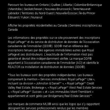
Parcourir les bureaux en
Ontario
|
Québec
|
Alberta
|
Colombie-Britannique
|
Manitoba
|
Saskatchewan
|
Nouveau-Brunswick
|
Terre-Neuve-et-
Labrador
|
Territoires du Nord-Ouest
|
Nouvelle-Écosse
|
Île-du-Prince-
Édouard
|
Yukon
|
Nunavut
Afficher les propriétés résidentielles au Canada
|
Dernières inscriptions au
Canada
Les informations des propriétés sur ce site proviennent des inscriptions
Royal LePage
MD
et du service de distribution de données de l'Association
canadienne de l’immobilier (SDD®). SDD® met en référence des
inscriptions tenues par des agences immobilières autres que Royal
LePage et ses distributeurs. L'exactitude de l'information n'est pas
garantie et devrait être indépendamment vérifiée. La marque DDF®
appartient à l'Association canadienne de l’immobilier (ACI) et identifie le
REALTOR.ca Installation de distribution de données (SDD®).
*Tous les bureaux sont des propriétés indépendantes. Les bureaux
comprenant la mention « Services immobiliers Royal LePage
MD
Ltée »,
incluant sa division « Johnston & Daniel
MD
», « Royal LePage
MD
Credit
Valley Real Estate, Brokerage », « Royal LePage
MD
West Real Estate Services
», « Royal LePage
MD
Sussex », et « Les immeubles Mont-Tremblant »
appartiennent et sont gérés par Bridgemarq Real Estate Services
MD
.
Les marques de commerce MLS® ainsi que les logos qui s'y rapportent
désignent les services professionnels rendus par les membres