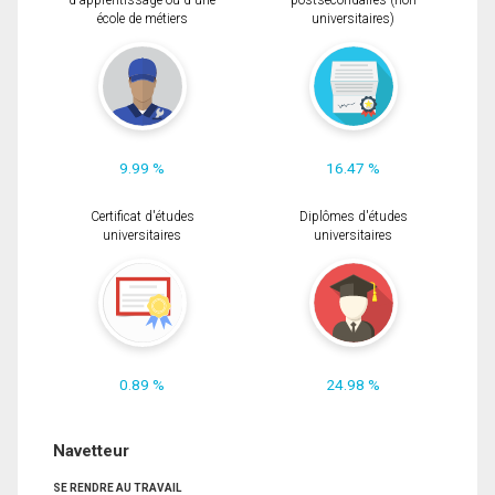
d'apprentissage ou d'une
postsecondaires (non
école de métiers
universitaires)
9.99 %
16.47 %
Certificat d'études
Diplômes d'études
universitaires
universitaires
0.89 %
24.98 %
Navetteur
SE RENDRE AU TRAVAIL