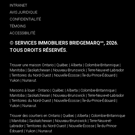
INTRANET
AVIS JURIDIQUE
CONFIDENTIALITÉ
TÉMOINS
ACCESSIBILITÉ
© SERVICES IMMOBILIERS BRIDGEMARQ
, 2026.
MD
TOUS DROITS RÉSERVÉS.
Trouver une maison
Ontario
|
Québec
|
Alberta
|
Colombie-Britannique
|
Manitoba
|
Saskatchewan
|
Nouveau-Brunswick
|
Terre-Neuve-et-Labrador
|
Territoires du Nord-Ouest
|
Nouvelle-Écosse
|
Île-du-Prince-Édouard
|
Yukon
|
Nunavut
.
Maisons à louer -
Ontario
|
Québec
|
Alberta
|
Colombie-Britannique
|
Manitoba
|
Saskatchewan
|
Nouveau-Brunswick
|
Terre-Neuve-et-Labrador
|
Territoires du Nord-Ouest
|
Nouvelle-Écosse
|
Île-du-Prince-Édouard
|
Yukon
|
Nunavut
.
Trouver des courtiers en
Ontario
|
Québec
|
Alberta
|
Colombie-Britannique
|
Manitoba
|
Saskatchewan
|
Nouveau-Brunswick
|
Terre-Neuve-et-
Labrador
|
Territoires du Nord-Ouest
|
Nouvelle-Écosse
|
Île-du-Prince-
Édouard
|
Yukon
|
Nunavut