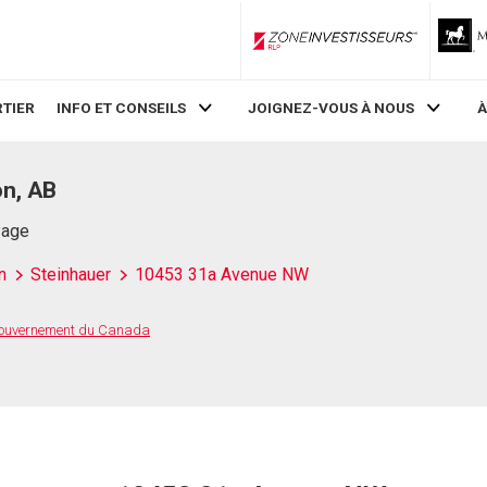
ZoneInvestisseurs RLP
TIER
INFO ET CONSEILS
JOIGNEZ-VOUS À NOUS
À
n, AB
Page
n
Steinhauer
10453 31a Avenue NW
 Gouvernement du Canada