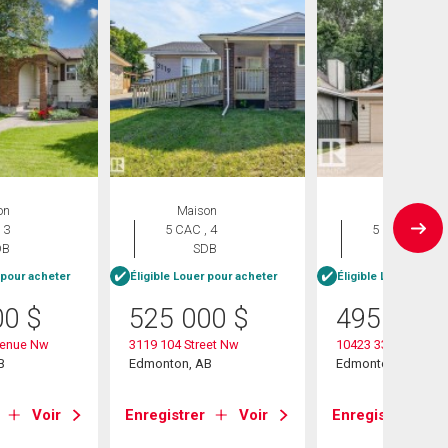
on
Maison
Maison
 3
5 CAC , 4
5 CAC , 3
DB
SDB
SDB
 pour acheter
Éligible Louer pour acheter
Éligible Louer pour 
00
$
525 000
$
495 000
venue Nw
3119 104 Street Nw
10423 33 Avenue 
B
Edmonton, AB
Edmonton, AB
Voir
Enregistrer
Voir
Enregistrer