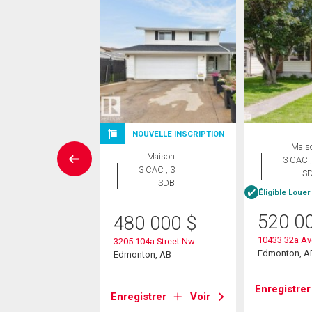
UVELLE INSCRIPTION
NOUVELLE INSCRIPTION
Mais
Maison
Maison
3 CAC ,
 CAC , 3
3 CAC , 3
S
SDB
SDB
Éligible Louer
e Louer pour acheter
520 0
480 000
$
5 000
$
10433 32a A
3205 104a Street Nw
34a Avenue Nw
Edmonton, A
Edmonton, AB
on, AB
Enregistrer
Enregistrer
Voir
strer
Voir