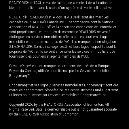
REALTORS® de l'ACI en vue de l'achat, de la vente et de la location de
biens immobiliers dans le cadre d'un système de vente collaborative.
REALTOR®, REALTORS® et le logo REALTOR® sont des marques
déposées de REALTOR® Canada Inc., une compagnie dont la National
Association of REALTORS® et l'Association canadienne de l’immobilier
sont propriétaires. Les marques de commerce REALTOR® servent à
distinguer les services immobiliers offerts par les courtiers et agents
immobilier en tant que membres de l'ACI. Les marques d'homologation
S.I.A.® /MLS®, Service inter-agences®, et leurs logos respectifs sont la
propriété de l'ACI, et ils servent à identifier les services immobiliers que
fournissent les courtiers et agents membres de l'ACI.
Royal LePage
MD
est une marque de commerce déposée de la Banque
Royale du Canada, utilisée sous licence par les Services immobiliers
Bridgemarq
MD
.
Bridgemarq
MD
et ses logos / Services immobiliers Bridgemarq
MD
sont des
marques de commerce déposées de Residential Income Fund L.P. et sont
utilisées sous licence par Services immobiliers Bridgemarq
MD
Inc.
Copyright 2026 by the REALTORS® Association of Edmonton. All
Rights Reserved. Data is deemed reliable but is not guaranteed accurate
by the REALTORS® Association of Edmonton.