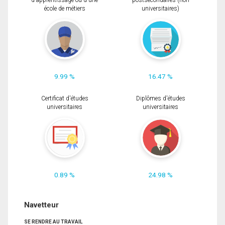
d'apprentissage ou d'une
postsecondaires (non
école de métiers
universitaires)
9.99 %
16.47 %
Certificat d'études
Diplômes d'études
universitaires
universitaires
0.89 %
24.98 %
Navetteur
SE RENDRE AU TRAVAIL