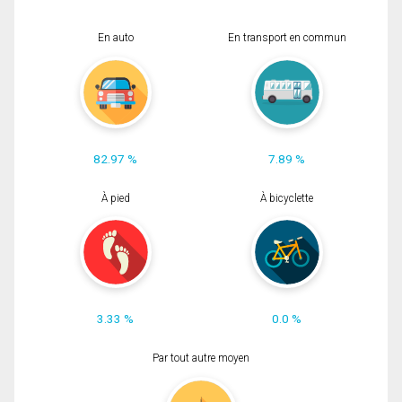
En auto
En transport en commun
82.97 %
7.89 %
À pied
À bicyclette
3.33 %
0.0 %
Par tout autre moyen