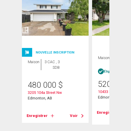
NOUVELLE INSCRIPTION
Maison
3 CAC , 3
Maison
3 CAC , 3
SDB
SDB
heter
Éligible Louer po
520 000
480 000
$
10433 32a Avenue
3205 104a Street Nw
Edmonton, AB
Edmonton, AB
Voir
Enregistrer
Enregistrer
Voir