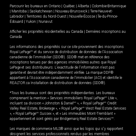
Parcourir les bureaux en
Ontario
|
Québec
|
Alberta
|
Colombie-Britannique
|
Manitoba
|
Saskatchewan
|
Nouveau-Brunswick
|
Terre-Neuve-et-
Labrador
|
Territoires du Nord-Ouest
|
Nouvelle-Écosse
|
Île-du-Prince-
Édouard
|
Yukon
|
Nunavut
Afficher les propriétés résidentielles au Canada
|
Dernières inscriptions au
Canada
Les informations des propriétés sur ce site proviennent des inscriptions
Royal LePage
MD
et du service de distribution de données de l'Association
canadienne de l’immobilier (SDD®). SDD® met en référence des
inscriptions tenues par des agences immobilières autres que Royal
LePage et ses distributeurs. L'exactitude de l'information n'est pas
garantie et devrait être indépendamment vérifiée. La marque DDF®
appartient à l'Association canadienne de l’immobilier (ACI) et identifie le
REALTOR.ca Installation de distribution de données (SDD®).
*Tous les bureaux sont des propriétés indépendantes. Les bureaux
comprenant la mention « Services immobiliers Royal LePage
MD
Ltée »,
incluant sa division « Johnston & Daniel
MD
», « Royal LePage
MD
Credit
Valley Real Estate, Brokerage », « Royal LePage
MD
West Real Estate Services
», « Royal LePage
MD
Sussex », et « Les immeubles Mont-Tremblant »
appartiennent et sont gérés par Bridgemarq Real Estate Services
MD
.
Les marques de commerce MLS® ainsi que les logos qui s'y rapportent
désignent les services professionnels rendus par les membres