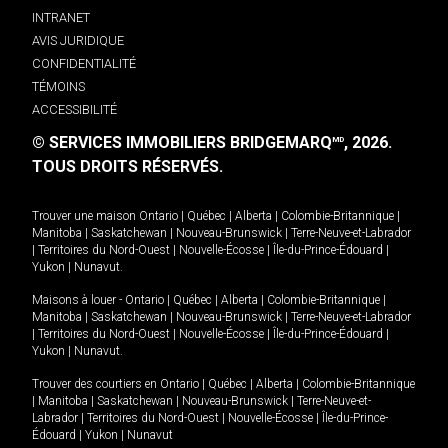
INTRANET
AVIS JURIDIQUE
CONFIDENTIALITÉ
TÉMOINS
ACCESSIBILITÉ
© SERVICES IMMOBILIERS BRIDGEMARQ
, 2026.
MD
TOUS DROITS RÉSERVÉS.
Trouver une maison
Ontario
|
Québec
|
Alberta
|
Colombie-Britannique
|
Manitoba
|
Saskatchewan
|
Nouveau-Brunswick
|
Terre-Neuve-et-Labrador
|
Territoires du Nord-Ouest
|
Nouvelle-Écosse
|
Île-du-Prince-Édouard
|
Yukon
|
Nunavut
.
Maisons à louer -
Ontario
|
Québec
|
Alberta
|
Colombie-Britannique
|
Manitoba
|
Saskatchewan
|
Nouveau-Brunswick
|
Terre-Neuve-et-Labrador
|
Territoires du Nord-Ouest
|
Nouvelle-Écosse
|
Île-du-Prince-Édouard
|
Yukon
|
Nunavut
.
Trouver des courtiers en
Ontario
|
Québec
|
Alberta
|
Colombie-Britannique
|
Manitoba
|
Saskatchewan
|
Nouveau-Brunswick
|
Terre-Neuve-et-
Labrador
|
Territoires du Nord-Ouest
|
Nouvelle-Écosse
|
Île-du-Prince-
Édouard
|
Yukon
|
Nunavut