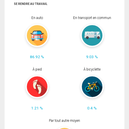
SE RENDRE AU TRAVAIL
En auto
En transport en commun
86.92 %
9.03 %
À pied
À bicyclette
1.21 %
0.4 %
Par tout autre moyen