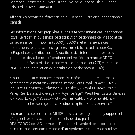
Labrador
|
Territoires du Nord-Ouest
|
Nouvelle-Écosse
|
Île-du-Prince-
Édouard
|
Yukon
|
Nunavut
Afficher les propriétés résidentielles au Canada
|
Dernières inscriptions au
Canada
Les informations des propriétés sur ce site proviennent des inscriptions
Royal LePage
MD
et du service de distribution de données de l'Association
canadienne de l’immobilier (SDD®). SDD® met en référence des
inscriptions tenues par des agences immobilières autres que Royal
LePage et ses distributeurs. L'exactitude de l'information n'est pas
garantie et devrait être indépendamment vérifiée. La marque DDF®
appartient à l'Association canadienne de l’immobilier (ACI) et identifie le
REALTOR.ca Installation de distribution de données (SDD®).
*Tous les bureaux sont des propriétés indépendantes. Les bureaux
comprenant la mention « Services immobiliers Royal LePage
MD
Ltée »,
incluant sa division « Johnston & Daniel
MD
», « Royal LePage
MD
Credit
Valley Real Estate, Brokerage », « Royal LePage
MD
West Real Estate Services
», « Royal LePage
MD
Sussex », et « Les immeubles Mont-Tremblant »
appartiennent et sont gérés par Bridgemarq Real Estate Services
MD
.
Les marques de commerce MLS® ainsi que les logos qui s'y rapportent
désignent les services professionnels rendus par les membres
REALTORS® de l'ACI en vue de l'achat, de la vente et de la location de
biens immobiliers dans le cadre d'un système de vente collaborative.