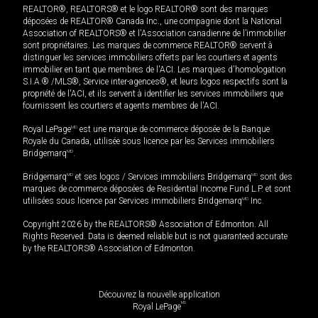
REALTOR®, REALTORS® et le logo REALTOR® sont des marques
déposées de REALTOR® Canada Inc., une compagnie dont la National
Association of REALTORS® et l'Association canadienne de l’immobilier
sont propriétaires. Les marques de commerce REALTOR® servent à
distinguer les services immobiliers offerts par les courtiers et agents
immobilier en tant que membres de l'ACI. Les marques d'homologation
S.I.A.® /MLS®, Service inter-agences®, et leurs logos respectifs sont la
propriété de l'ACI, et ils servent à identifier les services immobiliers que
fournissent les courtiers et agents membres de l'ACI.
Royal LePage
MD
est une marque de commerce déposée de la Banque
Royale du Canada, utilisée sous licence par les Services immobiliers
Bridgemarq
MD
.
Bridgemarq
MD
et ses logos / Services immobiliers Bridgemarq
MD
sont des
marques de commerce déposées de Residential Income Fund L.P. et sont
utilisées sous licence par Services immobiliers Bridgemarq
MD
Inc.
Copyright 2026 by the REALTORS® Association of Edmonton. All
Rights Reserved. Data is deemed reliable but is not guaranteed accurate
by the REALTORS® Association of Edmonton.
Découvrez la nouvelle application
MD
Royal LePage