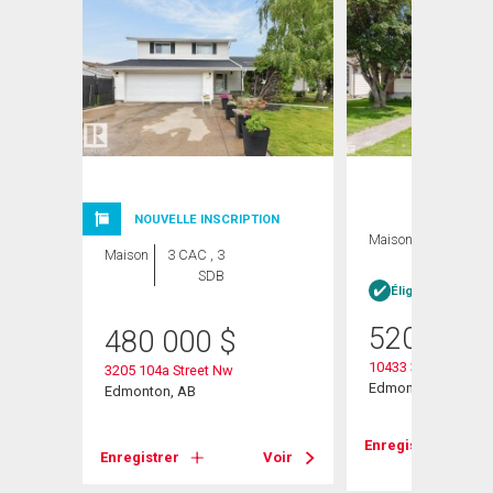
NOUVELLE INSCRIPTION
Maison
3 CAC , 3
Maison
3 CAC , 3
SDB
SDB
heter
Éligible Louer po
520 000
480 000
$
10433 32a Avenue
3205 104a Street Nw
Edmonton, AB
Edmonton, AB
Voir
Enregistrer
Enregistrer
Voir