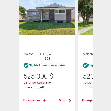
Maison
5 CAC , 4
Maison
3 CAC , 3
SDB
SDB
née
Éligible Louer pour acheter
Éligible Louer po
525 000
$
520 000
3119 104 Street Nw
10433 32a Avenue
Edmonton, AB
Edmonton, AB
Voir
Enregistrer
Voir
Enregistrer