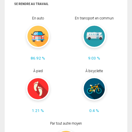
SE RENDRE AU TRAVAIL
En auto
En transport en commun
86.92 %
9.03 %
À pied
À bicyclette
1.21 %
0.4 %
Par tout autre moyen