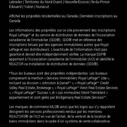
Labrador
|
Territoires du Nord-Ouest
|
Nouvelle-Écosse
|
Île-du-Prince-
Édouard
|
Yukon
|
Nunavut
Afficher les propriétés résidentielles au Canada
|
Dernières inscriptions au
Canada
Les informations des propriétés sur ce site proviennent des inscriptions
Royal LePage
MD
et du service de distribution de données de l'Association
canadienne de l’immobilier (SDD®). SDD® met en référence des
inscriptions tenues par des agences immobilières autres que Royal
LePage et ses distributeurs. L'exactitude de l'information n'est pas
garantie et devrait être indépendamment vérifiée. La marque DDF®
appartient à l'Association canadienne de l’immobilier (ACI) et identifie le
REALTOR.ca Installation de distribution de données (SDD®).
*Tous les bureaux sont des propriétés indépendantes. Les bureaux
comprenant la mention « Services immobiliers Royal LePage
MD
Ltée »,
incluant sa division « Johnston & Daniel
MD
», « Royal LePage
MD
Credit
Valley Real Estate, Brokerage », « Royal LePage
MD
West Real Estate Services
», « Royal LePage
MD
Sussex », et « Les immeubles Mont-Tremblant »
appartiennent et sont gérés par Bridgemarq Real Estate Services
MD
.
Les marques de commerce MLS® ainsi que les logos qui s'y rapportent
désignent les services professionnels rendus par les membres
REALTORS® de l'ACI en vue de l'achat, de la vente et de la location de
biens immobiliers dans le cadre d'un système de vente collaborative.