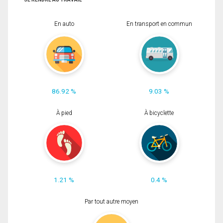
En auto
En transport en commun
86.92 %
9.03 %
À pied
À bicyclette
1.21 %
0.4 %
Par tout autre moyen