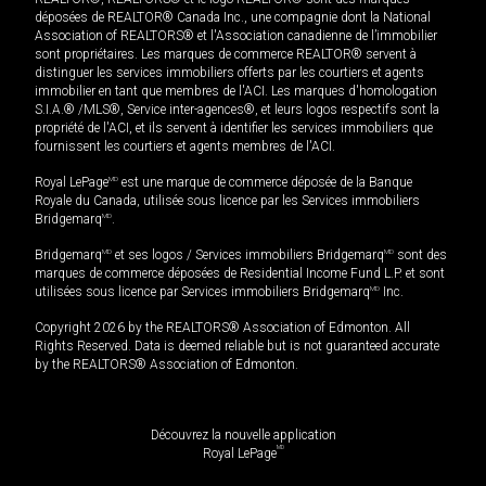
déposées de REALTOR® Canada Inc., une compagnie dont la National
Association of REALTORS® et l'Association canadienne de l’immobilier
sont propriétaires. Les marques de commerce REALTOR® servent à
distinguer les services immobiliers offerts par les courtiers et agents
immobilier en tant que membres de l'ACI. Les marques d'homologation
S.I.A.® /MLS®, Service inter-agences®, et leurs logos respectifs sont la
propriété de l'ACI, et ils servent à identifier les services immobiliers que
fournissent les courtiers et agents membres de l'ACI.
Royal LePage
MD
est une marque de commerce déposée de la Banque
Royale du Canada, utilisée sous licence par les Services immobiliers
Bridgemarq
MD
.
Bridgemarq
MD
et ses logos / Services immobiliers Bridgemarq
MD
sont des
marques de commerce déposées de Residential Income Fund L.P. et sont
utilisées sous licence par Services immobiliers Bridgemarq
MD
Inc.
Copyright 2026 by the REALTORS® Association of Edmonton. All
Rights Reserved. Data is deemed reliable but is not guaranteed accurate
by the REALTORS® Association of Edmonton.
Découvrez la nouvelle application
MD
Royal LePage