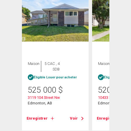
Maison
5 CAC , 4
Maison
3 CAC , 3
SDB
SDB
Éligible Louer pour acheter
Éligible Louer po
525 000
$
520 000
3119 104 Street Nw
10433 32a Avenue
Edmonton, AB
Edmonton, AB
Voir
Enregistrer
Voir
Enregistrer