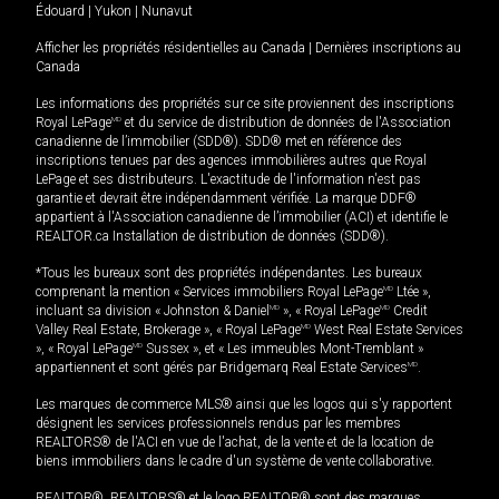
Édouard
|
Yukon
|
Nunavut
Afficher les propriétés résidentielles au Canada
|
Dernières inscriptions au
Canada
Les informations des propriétés sur ce site proviennent des inscriptions
Royal LePage
MD
et du service de distribution de données de l'Association
canadienne de l’immobilier (SDD®). SDD® met en référence des
inscriptions tenues par des agences immobilières autres que Royal
LePage et ses distributeurs. L'exactitude de l'information n'est pas
garantie et devrait être indépendamment vérifiée. La marque DDF®
appartient à l'Association canadienne de l’immobilier (ACI) et identifie le
REALTOR.ca Installation de distribution de données (SDD®).
*Tous les bureaux sont des propriétés indépendantes. Les bureaux
comprenant la mention « Services immobiliers Royal LePage
MD
Ltée »,
incluant sa division « Johnston & Daniel
MD
», « Royal LePage
MD
Credit
Valley Real Estate, Brokerage », « Royal LePage
MD
West Real Estate Services
», « Royal LePage
MD
Sussex », et « Les immeubles Mont-Tremblant »
appartiennent et sont gérés par Bridgemarq Real Estate Services
MD
.
Les marques de commerce MLS® ainsi que les logos qui s'y rapportent
désignent les services professionnels rendus par les membres
REALTORS® de l'ACI en vue de l'achat, de la vente et de la location de
biens immobiliers dans le cadre d'un système de vente collaborative.
REALTOR®, REALTORS® et le logo REALTOR® sont des marques