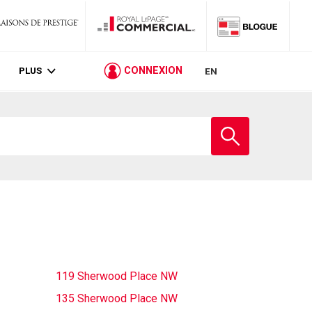
PLUS
CONNEXION
EN
Entrez
le
nom
de
l'école
119 Sherwood Place NW
135 Sherwood Place NW