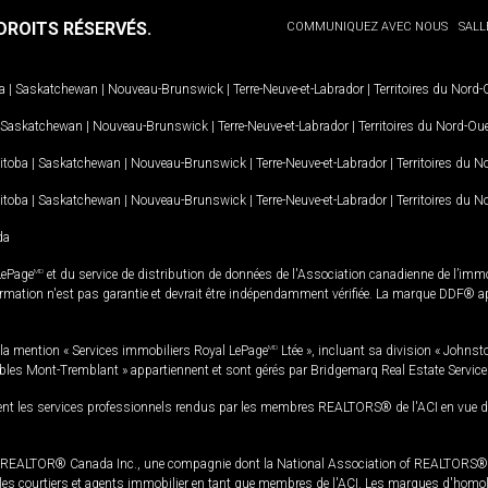
ROITS RÉSERVÉS.
COMMUNIQUEZ AVEC NOUS
SALL
a
|
Saskatchewan
|
Nouveau-Brunswick
|
Terre-Neuve-et-Labrador
|
Territoires du Nord
Saskatchewan
|
Nouveau-Brunswick
|
Terre-Neuve-et-Labrador
|
Territoires du Nord-Ou
itoba
|
Saskatchewan
|
Nouveau-Brunswick
|
Terre-Neuve-et-Labrador
|
Territoires du 
itoba
|
Saskatchewan
|
Nouveau-Brunswick
|
Terre-Neuve-et-Labrador
|
Territoires du 
da
LePage
MD
et du service de distribution de données de l'Association canadienne de l’im
rmation n'est pas garantie et devrait être indépendamment vérifiée. La marque DDF® appa
la mention « Services immobiliers Royal LePage
MD
Ltée », incluant sa division « Johnst
bles Mont-Tremblant » appartiennent et sont gérés par Bridgemarq Real Estate Servic
 les services professionnels rendus par les membres REALTORS® de l'ACI en vue de l'a
TOR® Canada Inc., une compagnie dont la National Association of REALTORS® et l'
s courtiers et agents immobilier en tant que membres de l'ACI. Les marques d'homolog