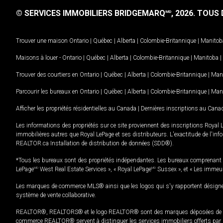
© SERVICES IMMOBILIERS BRIDGEMARQ
, 2026.
TOUS D
MD
Trouver une maison
Ontario
|
Québec
|
Alberta
|
Colombie-Britannique
|
Manitob
Maisons à louer -
Ontario
|
Québec
|
Alberta
|
Colombie-Britannique
|
Manitoba
|
Trouver des courtiers en
Ontario
|
Québec
|
Alberta
|
Colombie-Britannique
|
Man
Parcourir les bureaux en
Ontario
|
Québec
|
Alberta
|
Colombie-Britannique
|
Man
Afficher les propriétés résidentielles au Canada
|
Dernières inscriptions au Cana
Les informations des propriétés sur ce site proviennent des inscriptions Royal 
immobilières autres que Royal LePage et ses distributeurs. L'exactitude de l'info
REALTOR.ca Installation de distribution de données (SDD®).
*Tous les bureaux sont des propriétés indépendantes. Les bureaux comprenant 
LePage
MD
West Real Estate Services », « Royal LePage
MD
Sussex », et « Les immeu
Les marques de commerce MLS® ainsi que les logos qui s'y rapportent désignent
système de vente collaborative.
REALTOR®, REALTORS® et le logo REALTOR® sont des marques déposées de REAL
commerce REALTOR® servent à distinguer les services immobiliers offerts par le