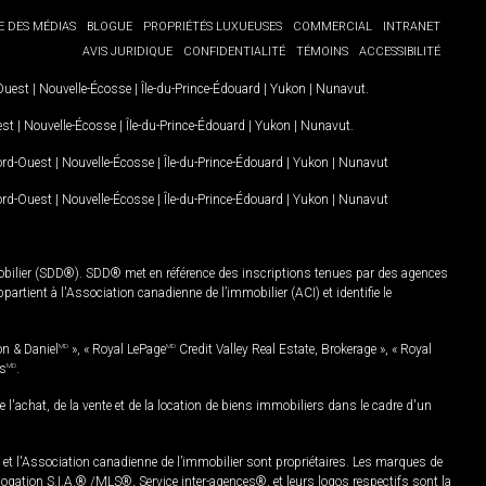
E DES MÉDIAS
BLOGUE
PROPRIÉTÉS LUXUEUSES
COMMERCIAL
INTRANET
AVIS JURIDIQUE
CONFIDENTIALITÉ
TÉMOINS
ACCESSIBILITÉ
-Ouest
|
Nouvelle-Écosse
|
Île-du-Prince-Édouard
|
Yukon
|
Nunavut
.
est
|
Nouvelle-Écosse
|
Île-du-Prince-Édouard
|
Yukon
|
Nunavut
.
Nord-Ouest
|
Nouvelle-Écosse
|
Île-du-Prince-Édouard
|
Yukon
|
Nunavut
Nord-Ouest
|
Nouvelle-Écosse
|
Île-du-Prince-Édouard
|
Yukon
|
Nunavut
mobilier (SDD®). SDD® met en référence des inscriptions tenues par des agences
rtient à l'Association canadienne de l’immobilier (ACI) et identifie le
on & Daniel
MD
», « Royal LePage
MD
Credit Valley Real Estate, Brokerage », « Royal
es
MD
.
chat, de la vente et de la location de biens immobiliers dans le cadre d'un
Association canadienne de l’immobilier sont propriétaires. Les marques de
ation S.I.A.® /MLS®, Service inter-agences®, et leurs logos respectifs sont la