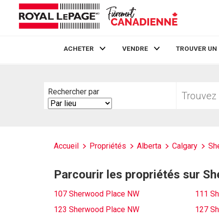
ACHETER
VENDRE
TROUVER UN
Live
En Direct
Trouvez
Rechercher par
votre
Search
foyer
By
Accueil
Propriétés
Alberta
Calgary
Sh
Parcourir les propriétés sur 
107 Sherwood Place NW
111 S
123 Sherwood Place NW
127 S