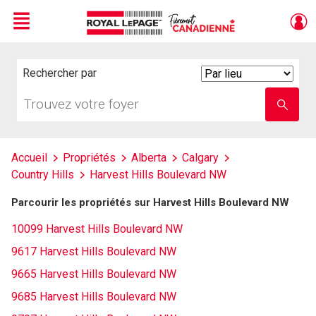
Menu
Live
En Direct
Rechercher par
Search
By
Trouvez
Entrez
votre
le
foyer
nom
de
l'école
Accueil
Propriétés
Alberta
Calgary
Country Hills
Harvest Hills Boulevard NW
Parcourir les propriétés sur Harvest Hills Boulevard NW
10099 Harvest Hills Boulevard NW
9617 Harvest Hills Boulevard NW
9665 Harvest Hills Boulevard NW
9685 Harvest Hills Boulevard NW