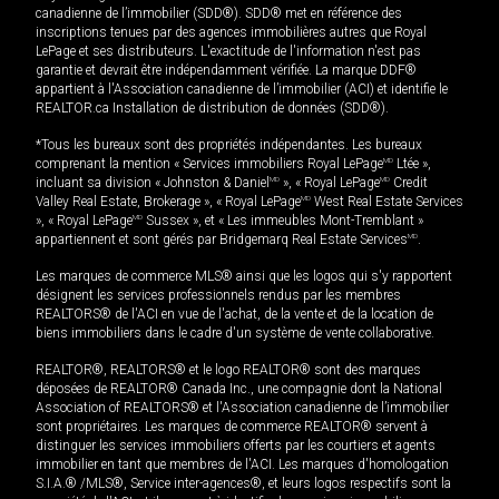
canadienne de l’immobilier (SDD®). SDD® met en référence des
inscriptions tenues par des agences immobilières autres que Royal
LePage et ses distributeurs. L'exactitude de l'information n'est pas
garantie et devrait être indépendamment vérifiée. La marque DDF®
appartient à l'Association canadienne de l’immobilier (ACI) et identifie le
REALTOR.ca Installation de distribution de données (SDD®).
*Tous les bureaux sont des propriétés indépendantes. Les bureaux
comprenant la mention « Services immobiliers Royal LePage
MD
Ltée »,
incluant sa division « Johnston & Daniel
MD
», « Royal LePage
MD
Credit
Valley Real Estate, Brokerage », « Royal LePage
MD
West Real Estate Services
», « Royal LePage
MD
Sussex », et « Les immeubles Mont-Tremblant »
appartiennent et sont gérés par Bridgemarq Real Estate Services
MD
.
Les marques de commerce MLS® ainsi que les logos qui s'y rapportent
désignent les services professionnels rendus par les membres
REALTORS® de l'ACI en vue de l'achat, de la vente et de la location de
biens immobiliers dans le cadre d'un système de vente collaborative.
REALTOR®, REALTORS® et le logo REALTOR® sont des marques
déposées de REALTOR® Canada Inc., une compagnie dont la National
Association of REALTORS® et l'Association canadienne de l’immobilier
sont propriétaires. Les marques de commerce REALTOR® servent à
distinguer les services immobiliers offerts par les courtiers et agents
immobilier en tant que membres de l'ACI. Les marques d'homologation
S.I.A.® /MLS®, Service inter-agences®, et leurs logos respectifs sont la