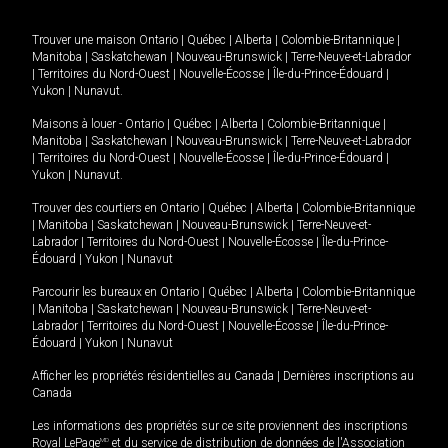
Trouver une maison
Ontario
|
Québec
|
Alberta
|
Colombie-Britannique
|
Manitoba
|
Saskatchewan
|
Nouveau-Brunswick
|
Terre-Neuve-et-Labrador
|
Territoires du Nord-Ouest
|
Nouvelle-Écosse
|
Île-du-Prince-Édouard
|
Yukon
|
Nunavut
.
Maisons à louer -
Ontario
|
Québec
|
Alberta
|
Colombie-Britannique
|
Manitoba
|
Saskatchewan
|
Nouveau-Brunswick
|
Terre-Neuve-et-Labrador
|
Territoires du Nord-Ouest
|
Nouvelle-Écosse
|
Île-du-Prince-Édouard
|
Yukon
|
Nunavut
.
Trouver des courtiers en
Ontario
|
Québec
|
Alberta
|
Colombie-Britannique
|
Manitoba
|
Saskatchewan
|
Nouveau-Brunswick
|
Terre-Neuve-et-
Labrador
|
Territoires du Nord-Ouest
|
Nouvelle-Écosse
|
Île-du-Prince-
Édouard
|
Yukon
|
Nunavut
Parcourir les bureaux en
Ontario
|
Québec
|
Alberta
|
Colombie-Britannique
|
Manitoba
|
Saskatchewan
|
Nouveau-Brunswick
|
Terre-Neuve-et-
Labrador
|
Territoires du Nord-Ouest
|
Nouvelle-Écosse
|
Île-du-Prince-
Édouard
|
Yukon
|
Nunavut
Afficher les propriétés résidentielles au Canada
|
Dernières inscriptions au
Canada
Les informations des propriétés sur ce site proviennent des inscriptions
Royal LePage
MD
et du service de distribution de données de l'Association