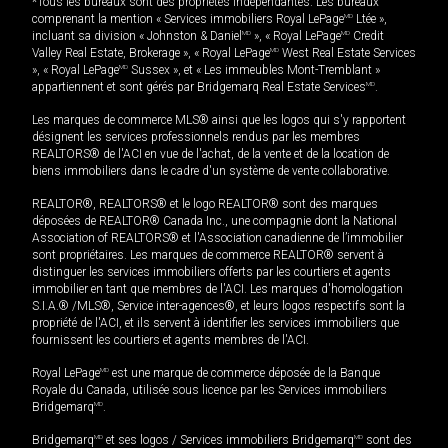
*Tous les bureaux sont des propriétés indépendantes. Les bureaux
comprenant la mention « Services immobiliers Royal LePage
MD
Ltée »,
incluant sa division « Johnston & Daniel
MD
», « Royal LePage
MD
Credit
Valley Real Estate, Brokerage », « Royal LePage
MD
West Real Estate Services
», « Royal LePage
MD
Sussex », et « Les immeubles Mont-Tremblant »
appartiennent et sont gérés par Bridgemarq Real Estate Services
MD
.
Les marques de commerce MLS® ainsi que les logos qui s'y rapportent
désignent les services professionnels rendus par les membres
REALTORS® de l'ACI en vue de l'achat, de la vente et de la location de
biens immobiliers dans le cadre d'un système de vente collaborative.
REALTOR®, REALTORS® et le logo REALTOR® sont des marques
déposées de REALTOR® Canada Inc., une compagnie dont la National
Association of REALTORS® et l'Association canadienne de l’immobilier
sont propriétaires. Les marques de commerce REALTOR® servent à
distinguer les services immobiliers offerts par les courtiers et agents
immobilier en tant que membres de l'ACI. Les marques d'homologation
S.I.A.® /MLS®, Service inter-agences®, et leurs logos respectifs sont la
propriété de l'ACI, et ils servent à identifier les services immobiliers que
fournissent les courtiers et agents membres de l'ACI.
Royal LePage
MD
est une marque de commerce déposée de la Banque
Royale du Canada, utilisée sous licence par les Services immobiliers
Bridgemarq
MD
.
Bridgemarq
MD
et ses logos / Services immobiliers Bridgemarq
MD
sont des