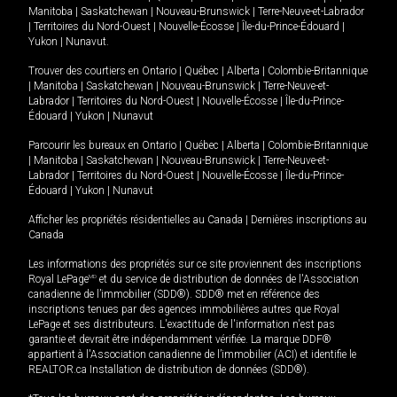
Manitoba
|
Saskatchewan
|
Nouveau-Brunswick
|
Terre-Neuve-et-Labrador
|
Territoires du Nord-Ouest
|
Nouvelle-Écosse
|
Île-du-Prince-Édouard
|
Yukon
|
Nunavut
.
Trouver des courtiers en
Ontario
|
Québec
|
Alberta
|
Colombie-Britannique
|
Manitoba
|
Saskatchewan
|
Nouveau-Brunswick
|
Terre-Neuve-et-
Labrador
|
Territoires du Nord-Ouest
|
Nouvelle-Écosse
|
Île-du-Prince-
Édouard
|
Yukon
|
Nunavut
Parcourir les bureaux en
Ontario
|
Québec
|
Alberta
|
Colombie-Britannique
|
Manitoba
|
Saskatchewan
|
Nouveau-Brunswick
|
Terre-Neuve-et-
Labrador
|
Territoires du Nord-Ouest
|
Nouvelle-Écosse
|
Île-du-Prince-
Édouard
|
Yukon
|
Nunavut
Afficher les propriétés résidentielles au Canada
|
Dernières inscriptions au
Canada
Les informations des propriétés sur ce site proviennent des inscriptions
Royal LePage
MD
et du service de distribution de données de l'Association
canadienne de l’immobilier (SDD®). SDD® met en référence des
inscriptions tenues par des agences immobilières autres que Royal
LePage et ses distributeurs. L'exactitude de l'information n'est pas
garantie et devrait être indépendamment vérifiée. La marque DDF®
appartient à l'Association canadienne de l’immobilier (ACI) et identifie le
REALTOR.ca Installation de distribution de données (SDD®).