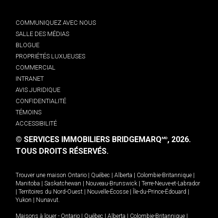
COMMUNIQUEZ AVEC NOUS
SALLE DES MÉDIAS
BLOGUE
PROPRIÉTÉS LUXUEUSES
COMMERCIAL
INTRANET
AVIS JURIDIQUE
CONFIDENTIALITÉ
TÉMOINS
ACCESSIBILITÉ
© SERVICES IMMOBILIERS BRIDGEMARQ
, 2026.
MD
TOUS DROITS RÉSERVÉS.
Trouver une maison
Ontario
|
Québec
|
Alberta
|
Colombie-Britannique
|
Manitoba
|
Saskatchewan
|
Nouveau-Brunswick
|
Terre-Neuve-et-Labrador
|
Territoires du Nord-Ouest
|
Nouvelle-Écosse
|
Île-du-Prince-Édouard
|
Yukon
|
Nunavut
.
Maisons à louer -
Ontario
|
Québec
|
Alberta
|
Colombie-Britannique
|