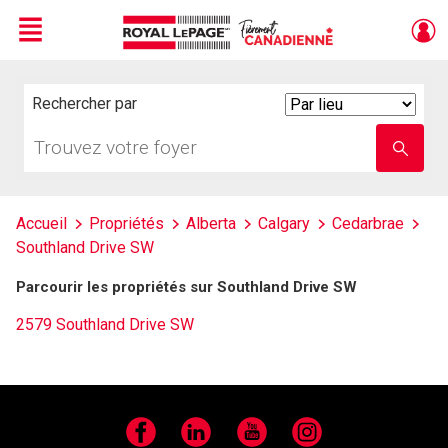
Menu
Live
En Direct
Rechercher par
Search
By
Trouvez
Entrez
votre
le
foyer
nom
de
l'école
Accueil
Propriétés
Alberta
Calgary
Cedarbrae
Southland Drive SW
Parcourir les propriétés sur Southland Drive SW
2579 Southland Drive SW
Facebook
LinkedIn
YouTube
Instagram