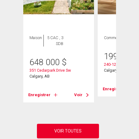
Maison
5 CAC , 3
Commercial
SDB
199 000
648 000
$
240-125 Oakmoor P
ard Sw
351 Cedarpark Drive Sw
Calgary, AB
Calgary, AB
Enregistrer
Voir
Enregistrer
Voir