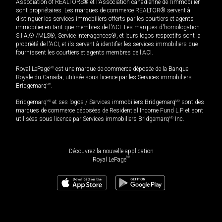
Association of REALTORS® et l'Association canadienne de l’immobilier
sont propriétaires. Les marques de commerce REALTOR® servent à
distinguer les services immobiliers offerts par les courtiers et agents
immobilier en tant que membres de l'ACI. Les marques d'homologation
S.I.A.® /MLS®, Service inter-agences®, et leurs logos respectifs sont la
propriété de l'ACI, et ils servent à identifier les services immobiliers que
fournissent les courtiers et agents membres de l'ACI.
Royal LePage
MD
est une marque de commerce déposée de la Banque
Royale du Canada, utilisée sous licence par les Services immobiliers
Bridgemarq
MD
.
Bridgemarq
MD
et ses logos / Services immobiliers Bridgemarq
MD
sont des
marques de commerce déposées de Residential Income Fund L.P. et sont
utilisées sous licence par Services immobiliers Bridgemarq
MD
Inc.
Découvrez la nouvelle application
MD
Royal LePage