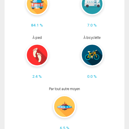
84.1 %
7.0 %
À pied
À bicyclette
2.4 %
0.0 %
Par tout autre moyen
6.5 %