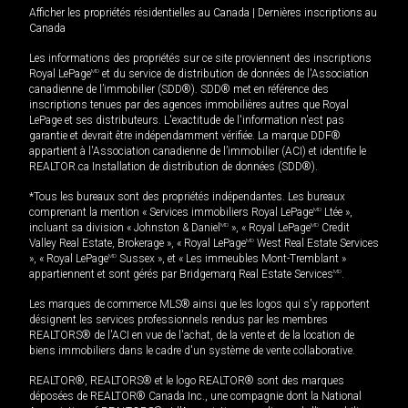
Afficher les propriétés résidentielles au Canada
|
Dernières inscriptions au
Canada
Les informations des propriétés sur ce site proviennent des inscriptions
Royal LePage
MD
et du service de distribution de données de l'Association
canadienne de l’immobilier (SDD®). SDD® met en référence des
inscriptions tenues par des agences immobilières autres que Royal
LePage et ses distributeurs. L'exactitude de l'information n'est pas
garantie et devrait être indépendamment vérifiée. La marque DDF®
appartient à l'Association canadienne de l’immobilier (ACI) et identifie le
REALTOR.ca Installation de distribution de données (SDD®).
*Tous les bureaux sont des propriétés indépendantes. Les bureaux
comprenant la mention « Services immobiliers Royal LePage
MD
Ltée »,
incluant sa division « Johnston & Daniel
MD
», « Royal LePage
MD
Credit
Valley Real Estate, Brokerage », « Royal LePage
MD
West Real Estate Services
», « Royal LePage
MD
Sussex », et « Les immeubles Mont-Tremblant »
appartiennent et sont gérés par Bridgemarq Real Estate Services
MD
.
Les marques de commerce MLS® ainsi que les logos qui s'y rapportent
désignent les services professionnels rendus par les membres
REALTORS® de l'ACI en vue de l'achat, de la vente et de la location de
biens immobiliers dans le cadre d'un système de vente collaborative.
REALTOR®, REALTORS® et le logo REALTOR® sont des marques
déposées de REALTOR® Canada Inc., une compagnie dont la National