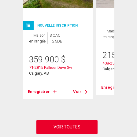
ION
NOUVELLE INSCRIPTION
Maison
2 CAC ,
Maison
3 CAC ,
en rangée
1 SDB
en rangée
2 SDB
215 000
359 900
$
408-2520 Palliser D
71-2815 Palliser Drive Sw
Calgary, AB
Calgary, AB
Enregistrer
Voir
Enregistrer
Voir