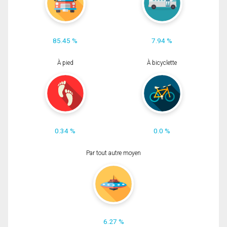
85.45 %
7.94 %
À pied
À bicyclette
0.34 %
0.0 %
Par tout autre moyen
6.27 %