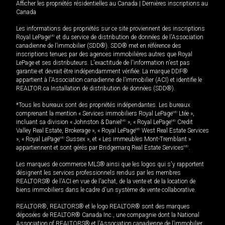
Afficher les propriétés résidentielles au Canada
|
Dernières inscriptions au
Canada
Les informations des propriétés sur ce site proviennent des inscriptions
Royal LePage
MD
et du service de distribution de données de l'Association
canadienne de l’immobilier (SDD®). SDD® met en référence des
inscriptions tenues par des agences immobilières autres que Royal
LePage et ses distributeurs. L'exactitude de l'information n'est pas
garantie et devrait être indépendamment vérifiée. La marque DDF®
appartient à l'Association canadienne de l’immobilier (ACI) et identifie le
REALTOR.ca Installation de distribution de données (SDD®).
*Tous les bureaux sont des propriétés indépendantes. Les bureaux
comprenant la mention « Services immobiliers Royal LePage
MD
Ltée »,
incluant sa division « Johnston & Daniel
MD
», « Royal LePage
MD
Credit
Valley Real Estate, Brokerage », « Royal LePage
MD
West Real Estate Services
», « Royal LePage
MD
Sussex », et « Les immeubles Mont-Tremblant »
appartiennent et sont gérés par Bridgemarq Real Estate Services
MD
.
Les marques de commerce MLS® ainsi que les logos qui s'y rapportent
désignent les services professionnels rendus par les membres
REALTORS® de l'ACI en vue de l'achat, de la vente et de la location de
biens immobiliers dans le cadre d'un système de vente collaborative.
REALTOR®, REALTORS® et le logo REALTOR® sont des marques
déposées de REALTOR® Canada Inc., une compagnie dont la National
Association of REALTORS® et l'Association canadienne de l’immobilier