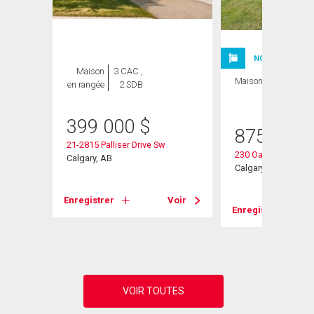
NOUVELLE INSC
Maison
3 CAC ,
Maison
3 CAC , 3
en rangée
2 SDB
SDB
399 000
$
875 000
Sw
21-2815 Palliser Drive Sw
230 Oakwood Plac
Calgary, AB
Calgary, AB
Voir
Enregistrer
Voir
Enregistrer