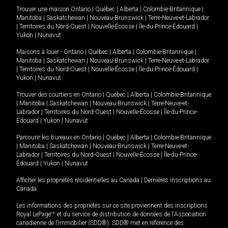
Trouver une maison
Ontario
|
Québec
|
Alberta
|
Colombie-Britannique
|
Manitoba
|
Saskatchewan
|
Nouveau-Brunswick
|
Terre-Neuve-et-Labrador
|
Territoires du Nord-Ouest
|
Nouvelle-Écosse
|
Île-du-Prince-Édouard
|
Yukon
|
Nunavut
.
Maisons à louer -
Ontario
|
Québec
|
Alberta
|
Colombie-Britannique
|
Manitoba
|
Saskatchewan
|
Nouveau-Brunswick
|
Terre-Neuve-et-Labrador
|
Territoires du Nord-Ouest
|
Nouvelle-Écosse
|
Île-du-Prince-Édouard
|
Yukon
|
Nunavut
.
Trouver des courtiers en
Ontario
|
Québec
|
Alberta
|
Colombie-Britannique
|
Manitoba
|
Saskatchewan
|
Nouveau-Brunswick
|
Terre-Neuve-et-
Labrador
|
Territoires du Nord-Ouest
|
Nouvelle-Écosse
|
Île-du-Prince-
Édouard
|
Yukon
|
Nunavut
Parcourir les bureaux en
Ontario
|
Québec
|
Alberta
|
Colombie-Britannique
|
Manitoba
|
Saskatchewan
|
Nouveau-Brunswick
|
Terre-Neuve-et-
Labrador
|
Territoires du Nord-Ouest
|
Nouvelle-Écosse
|
Île-du-Prince-
Édouard
|
Yukon
|
Nunavut
Afficher les propriétés résidentielles au Canada
|
Dernières inscriptions au
Canada
Les informations des propriétés sur ce site proviennent des inscriptions
Royal LePage
MD
et du service de distribution de données de l'Association
canadienne de l’immobilier (SDD®). SDD® met en référence des