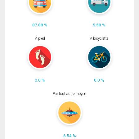
87.88 %
5.58 %
À pied
À bicyclette
0.0 %
0.0 %
Par tout autre moyen
6.54 %