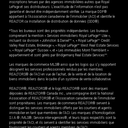
inscriptions tenues par des agences immobilières autres que Royal
LePage et ses distributeurs. L'exactitude de l'information n'est pas
garantie et devrait être indépendamment vérifiée. La marque DDF®
appartient à l'Association canadienne de l’immobilier (ACI) et identifie le
REALTOR.ca Installation de distribution de données (SDD®).
*Tous les bureaux sont des propriétés indépendantes. Les bureaux
comprenant la mention « Services immobiliers Royal LePage
MD
Ltée »,
incluant sa division « Johnston & Daniel
MD
», « Royal LePage
MD
Credit
Valley Real Estate, Brokerage », « Royal LePage
MD
West Real Estate Services
», « Royal LePage
MD
Sussex », et « Les immeubles Mont-Tremblant »
appartiennent et sont gérés par Bridgemarq Real Estate Services
MD
.
Les marques de commerce MLS® ainsi que les logos qui s'y rapportent
désignent les services professionnels rendus par les membres
REALTORS® de l'ACI en vue de l'achat, de la vente et de la location de
biens immobiliers dans le cadre d'un système de vente collaborative.
REALTOR®, REALTORS® et le logo REALTOR® sont des marques
déposées de REALTOR® Canada Inc., une compagnie dont la National
Association of REALTORS® et l'Association canadienne de l’immobilier
sont propriétaires. Les marques de commerce REALTOR® servent à
distinguer les services immobiliers offerts par les courtiers et agents
immobilier en tant que membres de l'ACI. Les marques d'homologation
S.I.A.® /MLS®, Service inter-agences®, et leurs logos respectifs sont la
propriété de l'ACI, et ils servent à identifier les services immobiliers que
fournissent les courtiers et agents membres de l'ACI.