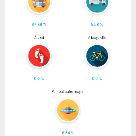
87.88 %
5.58 %
À pied
À bicyclette
0.0 %
0.0 %
Par tout autre moyen
6.54 %