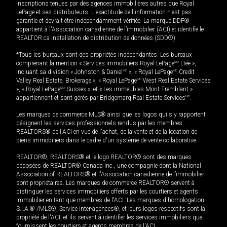
inscriptions tenues par des agences immobilières autres que Royal
LePage et ses distributeurs. L'exactitude de l'information n'est pas
garantie et devrait être indépendamment vérifiée. La marque DDF®
appartient à l'Association canadienne de l’immobilier (ACI) et identifie le
REALTOR.ca Installation de distribution de données (SDD®).
*Tous les bureaux sont des propriétés indépendantes. Les bureaux
comprenant la mention « Services immobiliers Royal LePage
MD
Ltée »,
incluant sa division « Johnston & Daniel
MD
», « Royal LePage
MD
Credit
Valley Real Estate, Brokerage », « Royal LePage
MD
West Real Estate Services
», « Royal LePage
MD
Sussex », et « Les immeubles Mont-Tremblant »
appartiennent et sont gérés par Bridgemarq Real Estate Services
MD
.
Les marques de commerce MLS® ainsi que les logos qui s'y rapportent
désignent les services professionnels rendus par les membres
REALTORS® de l'ACI en vue de l'achat, de la vente et de la location de
biens immobiliers dans le cadre d'un système de vente collaborative.
REALTOR®, REALTORS® et le logo REALTOR® sont des marques
déposées de REALTOR® Canada Inc., une compagnie dont la National
Association of REALTORS® et l'Association canadienne de l’immobilier
sont propriétaires. Les marques de commerce REALTOR® servent à
distinguer les services immobiliers offerts par les courtiers et agents
immobilier en tant que membres de l'ACI. Les marques d'homologation
S.I.A.® /MLS®, Service inter-agences®, et leurs logos respectifs sont la
propriété de l'ACI, et ils servent à identifier les services immobiliers que
fournissent les courtiers et agents membres de l'ACI.