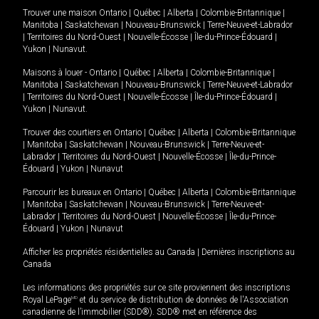
Trouver une maison
Ontario
|
Québec
|
Alberta
|
Colombie-Britannique
|
Manitoba
|
Saskatchewan
|
Nouveau-Brunswick
|
Terre-Neuve-et-Labrador
|
Territoires du Nord-Ouest
|
Nouvelle-Écosse
|
Île-du-Prince-Édouard
|
Yukon
|
Nunavut
.
Maisons à louer -
Ontario
|
Québec
|
Alberta
|
Colombie-Britannique
|
Manitoba
|
Saskatchewan
|
Nouveau-Brunswick
|
Terre-Neuve-et-Labrador
|
Territoires du Nord-Ouest
|
Nouvelle-Écosse
|
Île-du-Prince-Édouard
|
Yukon
|
Nunavut
.
Trouver des courtiers en
Ontario
|
Québec
|
Alberta
|
Colombie-Britannique
|
Manitoba
|
Saskatchewan
|
Nouveau-Brunswick
|
Terre-Neuve-et-
Labrador
|
Territoires du Nord-Ouest
|
Nouvelle-Écosse
|
Île-du-Prince-
Édouard
|
Yukon
|
Nunavut
Parcourir les bureaux en
Ontario
|
Québec
|
Alberta
|
Colombie-Britannique
|
Manitoba
|
Saskatchewan
|
Nouveau-Brunswick
|
Terre-Neuve-et-
Labrador
|
Territoires du Nord-Ouest
|
Nouvelle-Écosse
|
Île-du-Prince-
Édouard
|
Yukon
|
Nunavut
Afficher les propriétés résidentielles au Canada
|
Dernières inscriptions au
Canada
Les informations des propriétés sur ce site proviennent des inscriptions
Royal LePage
MD
et du service de distribution de données de l'Association
canadienne de l’immobilier (SDD®). SDD® met en référence des