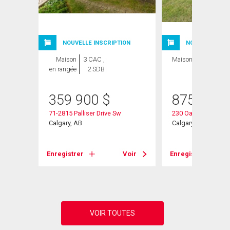
NOUVELLE INSCRIPTION
NOUVELLE INSC
Maison
3 CAC ,
Maison
3 CAC , 3
en rangée
2 SDB
SDB
359 900
$
875 000
Sw
71-2815 Palliser Drive Sw
230 Oakwood Plac
Calgary, AB
Calgary, AB
Voir
Enregistrer
Voir
Enregistrer