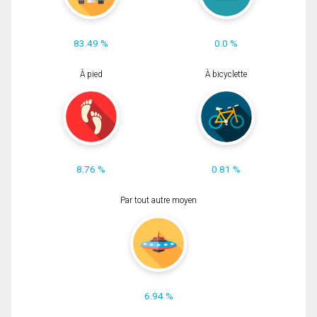
83.49 %
0.0 %
À pied
À bicyclette
8.76 %
0.81 %
Par tout autre moyen
6.94 %