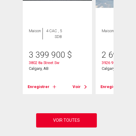
Maison
4 CAC , 5
Maison
5 CAC , 6
SDB
SDB
3 399 900
$
2 699 00
3802 8a Street Sw
3926 9 Street Sw
Calgary, AB
Calgary, AB
Voir
Enregistrer
Voir
Enregistrer