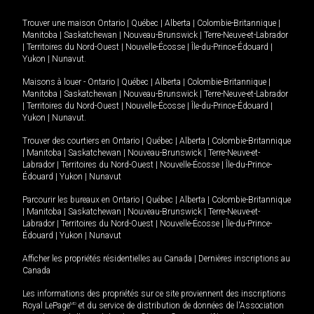
Trouver une maison
Ontario
|
Québec
|
Alberta
|
Colombie-Britannique
|
Manitoba
|
Saskatchewan
|
Nouveau-Brunswick
|
Terre-Neuve-et-Labrador
|
Territoires du Nord-Ouest
|
Nouvelle-Écosse
|
Île-du-Prince-Édouard
|
Yukon
|
Nunavut
.
Maisons à louer -
Ontario
|
Québec
|
Alberta
|
Colombie-Britannique
|
Manitoba
|
Saskatchewan
|
Nouveau-Brunswick
|
Terre-Neuve-et-Labrador
|
Territoires du Nord-Ouest
|
Nouvelle-Écosse
|
Île-du-Prince-Édouard
|
Yukon
|
Nunavut
.
Trouver des courtiers en
Ontario
|
Québec
|
Alberta
|
Colombie-Britannique
|
Manitoba
|
Saskatchewan
|
Nouveau-Brunswick
|
Terre-Neuve-et-
Labrador
|
Territoires du Nord-Ouest
|
Nouvelle-Écosse
|
Île-du-Prince-
Édouard
|
Yukon
|
Nunavut
Parcourir les bureaux en
Ontario
|
Québec
|
Alberta
|
Colombie-Britannique
|
Manitoba
|
Saskatchewan
|
Nouveau-Brunswick
|
Terre-Neuve-et-
Labrador
|
Territoires du Nord-Ouest
|
Nouvelle-Écosse
|
Île-du-Prince-
Édouard
|
Yukon
|
Nunavut
Afficher les propriétés résidentielles au Canada
|
Dernières inscriptions au
Canada
Les informations des propriétés sur ce site proviennent des inscriptions
Royal LePage
MD
et du service de distribution de données de l'Association