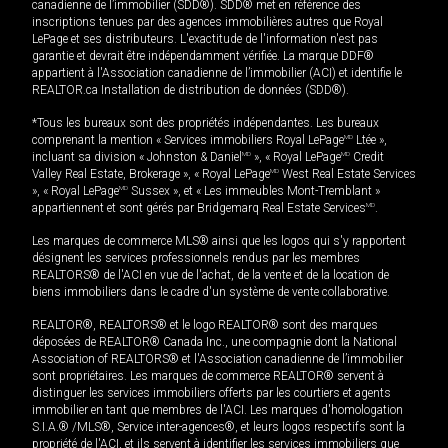
canadienne de l’immobilier (SDD®). SDD® met en référence des
inscriptions tenues par des agences immobilières autres que Royal
LePage et ses distributeurs. L'exactitude de l'information n'est pas
garantie et devrait être indépendamment vérifiée. La marque DDF®
appartient à l'Association canadienne de l’immobilier (ACI) et identifie le
REALTOR.ca Installation de distribution de données (SDD®).
*Tous les bureaux sont des propriétés indépendantes. Les bureaux
comprenant la mention « Services immobiliers Royal LePage
MD
Ltée »,
incluant sa division « Johnston & Daniel
MD
», « Royal LePage
MD
Credit
Valley Real Estate, Brokerage », « Royal LePage
MD
West Real Estate Services
», « Royal LePage
MD
Sussex », et « Les immeubles Mont-Tremblant »
appartiennent et sont gérés par Bridgemarq Real Estate Services
MD
.
Les marques de commerce MLS® ainsi que les logos qui s'y rapportent
désignent les services professionnels rendus par les membres
REALTORS® de l'ACI en vue de l'achat, de la vente et de la location de
biens immobiliers dans le cadre d'un système de vente collaborative.
REALTOR®, REALTORS® et le logo REALTOR® sont des marques
déposées de REALTOR® Canada Inc., une compagnie dont la National
Association of REALTORS® et l'Association canadienne de l’immobilier
sont propriétaires. Les marques de commerce REALTOR® servent à
distinguer les services immobiliers offerts par les courtiers et agents
immobilier en tant que membres de l'ACI. Les marques d'homologation
S.I.A.® /MLS®, Service inter-agences®, et leurs logos respectifs sont la
propriété de l'ACI, et ils servent à identifier les services immobiliers que