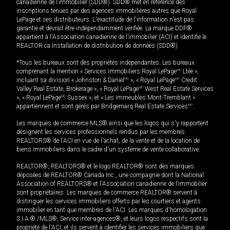
canadienne de l’immobilier (SDD®). SDD® met en référence des
inscriptions tenues par des agences immobilières autres que Royal
LePage et ses distributeurs. L'exactitude de l'information n'est pas
garantie et devrait être indépendamment vérifiée. La marque DDF®
appartient à l'Association canadienne de l’immobilier (ACI) et identifie le
REALTOR.ca Installation de distribution de données (SDD®).
*Tous les bureaux sont des propriétés indépendantes. Les bureaux
comprenant la mention « Services immobiliers Royal LePage
MD
Ltée »,
incluant sa division « Johnston & Daniel
MD
», « Royal LePage
MD
Credit
Valley Real Estate, Brokerage », « Royal LePage
MD
West Real Estate Services
», « Royal LePage
MD
Sussex », et « Les immeubles Mont-Tremblant »
appartiennent et sont gérés par Bridgemarq Real Estate Services
MD
.
Les marques de commerce MLS® ainsi que les logos qui s'y rapportent
désignent les services professionnels rendus par les membres
REALTORS® de l'ACI en vue de l'achat, de la vente et de la location de
biens immobiliers dans le cadre d'un système de vente collaborative.
REALTOR®, REALTORS® et le logo REALTOR® sont des marques
déposées de REALTOR® Canada Inc., une compagnie dont la National
Association of REALTORS® et l'Association canadienne de l’immobilier
sont propriétaires. Les marques de commerce REALTOR® servent à
distinguer les services immobiliers offerts par les courtiers et agents
immobilier en tant que membres de l'ACI. Les marques d'homologation
S.I.A.® /MLS®, Service inter-agences®, et leurs logos respectifs sont la
propriété de l'ACI, et ils servent à identifier les services immobiliers que