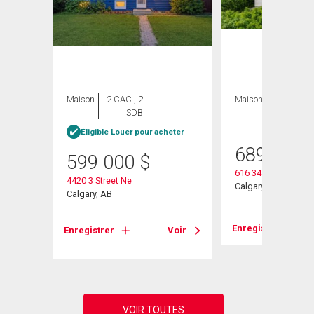
Maison
2 CAC , 2
Maison
4 CAC , 2
SDB
SDB
Éligible Louer pour acheter
689 000
599 000
$
616 34 Avenue Ne
4420 3 Street Ne
Ne
Calgary, AB
Calgary, AB
Enregistrer
Enregistrer
Voir
Voir