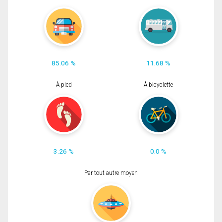
85.06 %
11.68 %
À pied
À bicyclette
3.26 %
0.0 %
Par tout autre moyen