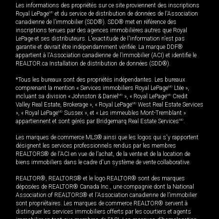
Les informations des propriétés sur ce site proviennent des inscriptions
Royal LePage
MD
et du service de distribution de données de l'Association
canadienne de l’immobilier (SDD®). SDD® met en référence des
inscriptions tenues par des agences immobilières autres que Royal
LePage et ses distributeurs. L'exactitude de l'information n'est pas
garantie et devrait être indépendamment vérifiée. La marque DDF®
appartient à l'Association canadienne de l’immobilier (ACI) et identifie le
REALTOR.ca Installation de distribution de données (SDD®).
*Tous les bureaux sont des propriétés indépendantes. Les bureaux
comprenant la mention « Services immobiliers Royal LePage
MD
Ltée »,
incluant sa division « Johnston & Daniel
MD
», « Royal LePage
MD
Credit
Valley Real Estate, Brokerage », « Royal LePage
MD
West Real Estate Services
», « Royal LePage
MD
Sussex », et « Les immeubles Mont-Tremblant »
appartiennent et sont gérés par Bridgemarq Real Estate Services
MD
.
Les marques de commerce MLS® ainsi que les logos qui s'y rapportent
désignent les services professionnels rendus par les membres
REALTORS® de l'ACI en vue de l'achat, de la vente et de la location de
biens immobiliers dans le cadre d'un système de vente collaborative.
REALTOR®, REALTORS® et le logo REALTOR® sont des marques
déposées de REALTOR® Canada Inc., une compagnie dont la National
Association of REALTORS® et l'Association canadienne de l’immobilier
sont propriétaires. Les marques de commerce REALTOR® servent à
distinguer les services immobiliers offerts par les courtiers et agents