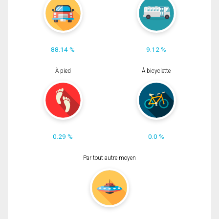
88.14 %
9.12 %
À pied
À bicyclette
0.29 %
0.0 %
Par tout autre moyen