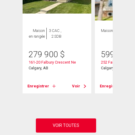
Maison
3 CAC ,
Maison
5 CAC , 3
en rangée
2 SDB
SDB
heter
279 900
$
599 999
161-20 Falbury Crescent Ne
252 Fallswater Roa
Ne
Calgary, AB
Calgary, AB
Enregistrer
Voir
Enregistrer
Voir