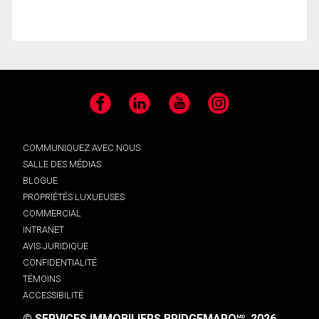
Facebook
LinkedIn
YouTube
Instagram
COMMUNIQUEZ AVEC NOUS
SALLE DES MÉDIAS
BLOGUE
PROPRIÉTÉS LUXUEUSES
COMMERCIAL
INTRANET
AVIS JURIDIQUE
CONFIDENTIALITÉ
TÉMOINS
ACCESSIBILITÉ
© SERVICES IMMOBILIERS BRIDGEMARQ
, 2026.
MD