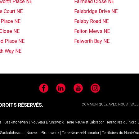
gworth Place NE
Falmead Close NE
e Court NE
Falsbridge Drive NE
 Place NE
Falsby Road NE
 Close NE
Falton Mews NE
d Place NE
Falworth Bay NE
th Way NE
Facebook
LinkedIn
YouTube
Instagram
ROITS RÉSERVÉS.
COMMUNIQUEZ AVEC NOUS
SALL
a
|
Saskatchewan
|
Nouveau-Brunswick
|
Terre-Neuve-et-Labrador
|
Territoires du Nord
Saskatchewan
|
Nouveau-Brunswick
|
Terre-Neuve-et-Labrador
|
Territoires du Nord-Ou