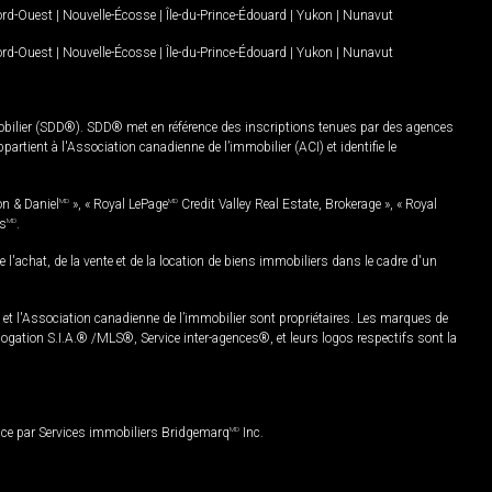
Nord-Ouest
|
Nouvelle-Écosse
|
Île-du-Prince-Édouard
|
Yukon
|
Nunavut
Nord-Ouest
|
Nouvelle-Écosse
|
Île-du-Prince-Édouard
|
Yukon
|
Nunavut
mobilier (SDD®). SDD® met en référence des inscriptions tenues par des agences
rtient à l'Association canadienne de l’immobilier (ACI) et identifie le
on & Daniel
MD
», « Royal LePage
MD
Credit Valley Real Estate, Brokerage », « Royal
es
MD
.
chat, de la vente et de la location de biens immobiliers dans le cadre d'un
Association canadienne de l’immobilier sont propriétaires. Les marques de
ation S.I.A.® /MLS®, Service inter-agences®, et leurs logos respectifs sont la
nce par Services immobiliers Bridgemarq
MD
Inc.