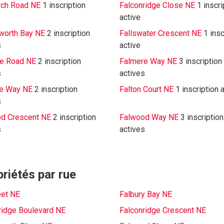
rch Road NE
1 inscription
Falconridge Close NE
1 inscri
active
gworth Bay NE
2 inscription
Fallswater Crescent NE
1 insc
s
active
e Road NE
2 inscription
Falmere Way NE
3 inscription
s
actives
re Way NE
2 inscription
Falton Court NE
1 inscription 
s
d Crescent NE
2 inscription
Falwood Way NE
3 inscription
s
actives
priétés par rue
eet NE
Falbury Bay NE
ridge Boulevard NE
Falconridge Crescent NE