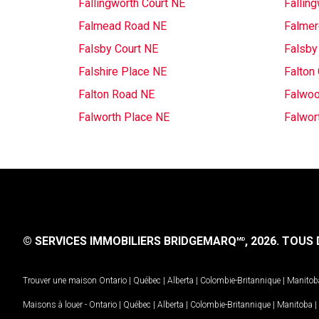
Fallingworth Court NE
Fallin
Falmead Road NE
Falmer
Falsby Court NE
Falsby
Falshire Place NE
Falton
Falton Road NE
Falwoo
Falworth Place NE
Falwor
© SERVICES IMMOBILIERS BRIDGEMARQ
, 2026.
TOUS D
MD
Trouver une maison
Ontario
|
Québec
|
Alberta
|
Colombie-Britannique
|
Manitob
Maisons à louer -
Ontario
|
Québec
|
Alberta
|
Colombie-Britannique
|
Manitoba
|