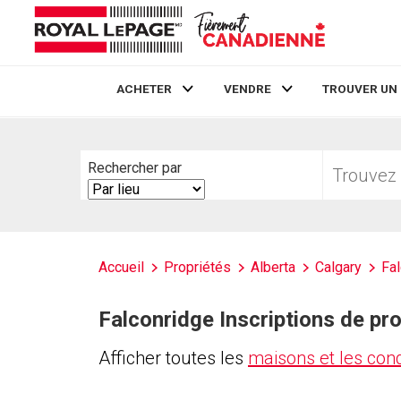
ACHETER
VENDRE
TROUVER UN
Live
En Direct
Trouvez
Rechercher par
votre
Search
foyer
By
Accueil
Propriétés
Alberta
Calgary
Fa
Falconridge Inscriptions de pro
Afficher toutes les
maisons et les con