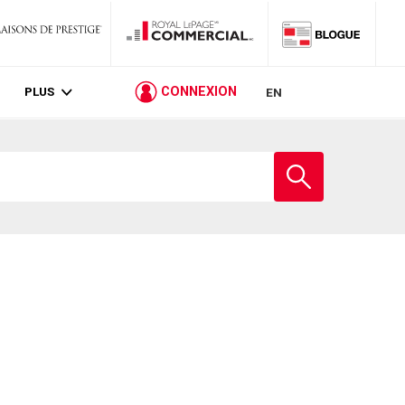
PLUS
CONNEXION
EN
Entrez
le
nom
de
l'école