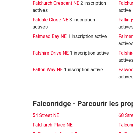
Falchurch Crescent NE
2 inscription
Falchu
actives
active
Faldale Close NE
3 inscription
Fallin
actives
active
Falmead Bay NE
1 inscription active
Falmer
active
Falshire Drive NE
1 inscription active
Falshi
active
Falton Way NE
1 inscription active
Falwoo
active
Falconridge - Parcourir les pro
54 Street NE
68 Str
Falchurch Place NE
Falcon