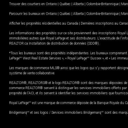
Trouver des courtiers en
Ontario
|
Québec
|
Alberta
|
Colombie-Britannique
|
Man
Parcourir les bureaux en
Ontario
|
Québec
|
Alberta
|
Colombie-Britannique
|
Man
Afficher les propriétés résidentielles au Canada
|
Dernières inscriptions au Cana
Les informations des propriétés sur ce site proviennent des inscriptions Royal 
immobilières autres que Royal LePage et ses distributeurs. L'exactitude de l'info
REALTOR.ca Installation de distribution de données (SDD®).
*Tous les bureaux sont des propriétés indépendantes. Les bureaux comprenant 
LePage
MD
West Real Estate Services », « Royal LePage
MD
Sussex », et « Les immeu
Les marques de commerce MLS® ainsi que les logos qui s'y rapportent désignent
système de vente collaborative.
REALTOR®, REALTORS® et le logo REALTOR® sont des marques déposées de REAL
commerce REALTOR® servent à distinguer les services immobiliers offerts par le
propriété de l'ACI, et ils servent à identifier les services immobiliers que fourni
Royal LePage
MD
est une marque de commerce déposée de la Banque Royale du Cana
Bridgemarq
MD
et ses logos / Services immobiliers Bridgemarq
MD
sont des marque