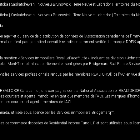
itoba
|
Saskatchewan
|
Nouveau-Brunswick
|
Terre-Neuve-et-Labrador
|
Territoires du 
itoba
|
Saskatchewan
|
Nouveau-Brunswick
|
Terre-Neuve-et-Labrador
|
Territoires du 
da
LePage
MD
et du service de distribution de données de l'Association canadienne de l’im
rmation n'est pas garantie et devrait être indépendamment vérifiée. La marque DDF® appa
la mention « Services immobiliers Royal LePage
MD
Ltée », incluant sa division « Johnst
bles Mont-Tremblant » appartiennent et sont gérés par Bridgemarq Real Estate Servic
 les services professionnels rendus par les membres REALTORS® de l'ACI en vue de l'a
TOR® Canada Inc., une compagnie dont la National Association of REALTORS® et l'
s courtiers et agents immobilier en tant que membres de l'ACI. Les marques d'homolog
ssent les courtiers et agents membres de l'ACI.
da, utilisée sous licence par les Services immobiliers Bridgemarq
MD
.
s de commerce déposées de Residential Income Fund L.P. et sont utilisées sous lice