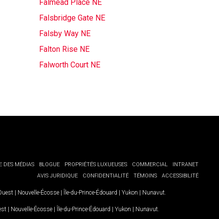
Falmead Place NE
Falsbridge Gate NE
Falsby Way NE
Falton Rise NE
Falworth Court NE
E DES MÉDIAS
BLOGUE
PROPRIÉTÉS LUXUEUSES
COMMERCIAL
INTRANET
AVIS JURIDIQUE
CONFIDENTIALITÉ
TÉMOINS
ACCESSIBILITÉ
-Ouest
|
Nouvelle-Écosse
|
Île-du-Prince-Édouard
|
Yukon
|
Nunavut
.
est
|
Nouvelle-Écosse
|
Île-du-Prince-Édouard
|
Yukon
|
Nunavut
.