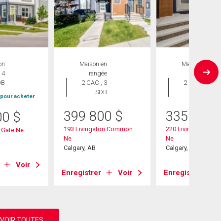
on
Maison en
Maison en
 4
rangée
rangée
DB
2 CAC , 3
2 CAC , 1
SDB
SDB
 pour acheter
399 800
$
335 000
00
$
193 Livingston Common
220 Livingston C
 Gate Ne
Ne
Ne
Calgary, AB
Calgary, AB
Voir
Enregistrer
Voir
Enregistrer