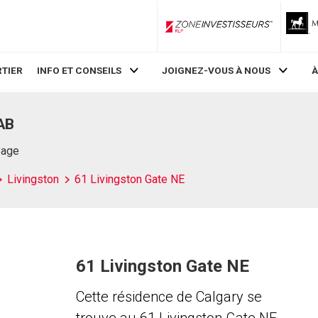
ZoneInvestisseurs RLP
TIER
INFO ET CONSEILS
JOIGNEZ-VOUS À NOUS
À
 AB
Page
Livingston
61 Livingston Gate NE
61 Livingston Gate NE
Cette résidence de Calgary se