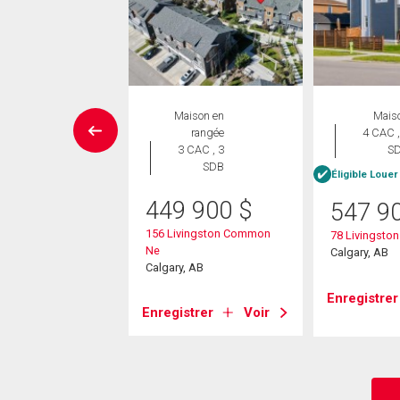
Maison
Maison en
Mais
 CAC , 4
rangée
4 CAC ,
SDB
3 CAC , 3
S
SDB
Éligible Louer
5 000
$
449 900
$
547 9
wse Road Ne
156 Livingston Common
78 Livingston
, AB
Ne
Calgary, AB
Calgary, AB
strer
Voir
Enregistrer
Enregistrer
Voir