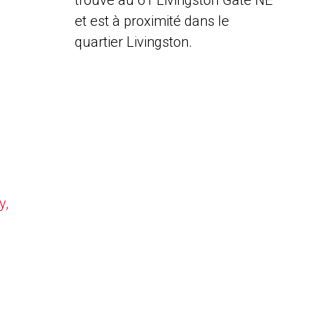
trouve au 61 Livingston Gate NE
et est à proximité dans le
quartier Livingston.
y,