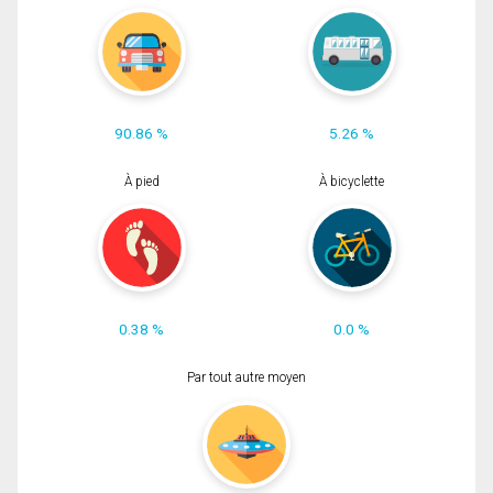
90.86 %
5.26 %
À pied
À bicyclette
0.38 %
0.0 %
Par tout autre moyen