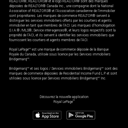
REALTOR®, REALTORS® et le logo REALTOR® sont des marques
déposées de REALTOR® Canada Inc., une compagnie dont la National
Association of REALTORS® et l'Association canadienne de l’immobilier
sont propriétaires. Les marques de commerce REALTOR® servent à
distinguer les services immobiliers offerts par les courtiers et agents
immobilier en tant que membres de l'ACI. Les marques d'homologation
S.I.A.® /MLS®, Service inter-agences®, et leurs logos respectifs sont la
propriété de l'ACI, et ils servent à identifier les services immobiliers que
fournissent les courtiers et agents membres de l'ACI.
Royal LePage
MD
est une marque de commerce déposée de la Banque
Royale du Canada, utilisée sous licence par les Services immobiliers
Bridgemarq
MD
.
Bridgemarq
MD
et ses logos / Services immobiliers Bridgemarq
MD
sont des
marques de commerce déposées de Residential Income Fund L.P. et sont
utilisées sous licence par Services immobiliers Bridgemarq
MD
Inc.
Découvrez la nouvelle application
MD
Royal LePage