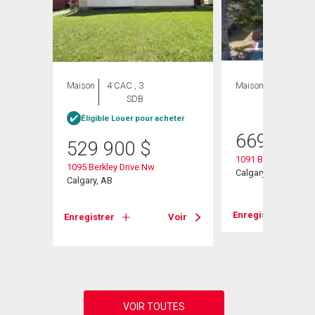
Maison
4 CAC , 3
Maison
3 CAC , 3
SDB
SDB
heter
Éligible Louer pour acheter
669 000
529 900
$
1091 Berkley Drive 
1095 Berkley Drive Nw
Calgary, AB
Calgary, AB
Enregistrer
Voir
Enregistrer
Voir