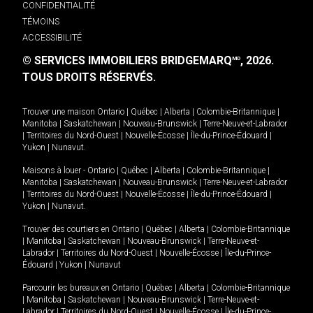
CONFIDENTIALITÉ
TÉMOINS
ACCESSIBILITÉ
© SERVICES IMMOBILIERS BRIDGEMARQ
, 2026.
MD
TOUS DROITS RÉSERVÉS.
Trouver une maison
Ontario
|
Québec
|
Alberta
|
Colombie-Britannique
|
Manitoba
|
Saskatchewan
|
Nouveau-Brunswick
|
Terre-Neuve-et-Labrador
|
Territoires du Nord-Ouest
|
Nouvelle-Écosse
|
Île-du-Prince-Édouard
|
Yukon
|
Nunavut
.
Maisons à louer -
Ontario
|
Québec
|
Alberta
|
Colombie-Britannique
|
Manitoba
|
Saskatchewan
|
Nouveau-Brunswick
|
Terre-Neuve-et-Labrador
|
Territoires du Nord-Ouest
|
Nouvelle-Écosse
|
Île-du-Prince-Édouard
|
Yukon
|
Nunavut
.
Trouver des courtiers en
Ontario
|
Québec
|
Alberta
|
Colombie-Britannique
|
Manitoba
|
Saskatchewan
|
Nouveau-Brunswick
|
Terre-Neuve-et-
Labrador
|
Territoires du Nord-Ouest
|
Nouvelle-Écosse
|
Île-du-Prince-
Édouard
|
Yukon
|
Nunavut
Parcourir les bureaux en
Ontario
|
Québec
|
Alberta
|
Colombie-Britannique
|
Manitoba
|
Saskatchewan
|
Nouveau-Brunswick
|
Terre-Neuve-et-
Labrador
|
Territoires du Nord-Ouest
|
Nouvelle-Écosse
|
Île-du-Prince-