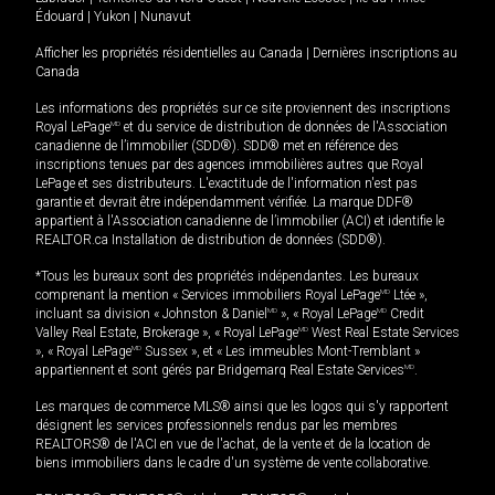
Édouard
|
Yukon
|
Nunavut
Afficher les propriétés résidentielles au Canada
|
Dernières inscriptions au
Canada
Les informations des propriétés sur ce site proviennent des inscriptions
Royal LePage
MD
et du service de distribution de données de l'Association
canadienne de l’immobilier (SDD®). SDD® met en référence des
inscriptions tenues par des agences immobilières autres que Royal
LePage et ses distributeurs. L'exactitude de l'information n'est pas
garantie et devrait être indépendamment vérifiée. La marque DDF®
appartient à l'Association canadienne de l’immobilier (ACI) et identifie le
REALTOR.ca Installation de distribution de données (SDD®).
*Tous les bureaux sont des propriétés indépendantes. Les bureaux
comprenant la mention « Services immobiliers Royal LePage
MD
Ltée »,
incluant sa division « Johnston & Daniel
MD
», « Royal LePage
MD
Credit
Valley Real Estate, Brokerage », « Royal LePage
MD
West Real Estate Services
», « Royal LePage
MD
Sussex », et « Les immeubles Mont-Tremblant »
appartiennent et sont gérés par Bridgemarq Real Estate Services
MD
.
Les marques de commerce MLS® ainsi que les logos qui s'y rapportent
désignent les services professionnels rendus par les membres
REALTORS® de l'ACI en vue de l'achat, de la vente et de la location de
biens immobiliers dans le cadre d'un système de vente collaborative.