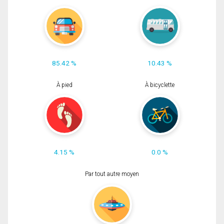
85.42 %
10.43 %
À pied
À bicyclette
4.15 %
0.0 %
Par tout autre moyen