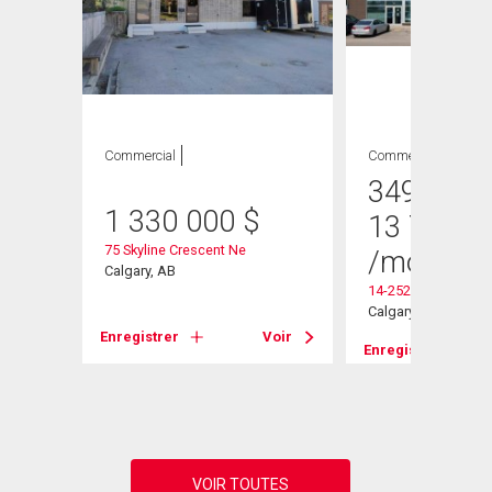
Commercial
Commercial
349 000
1 330 000
$
13 701.3
75 Skyline Crescent Ne
/mois
/pi
Calgary, AB
14-252 Aviation Bo
Calgary, AB
Voir
Enregistrer
Voir
Enregistrer