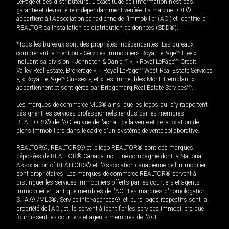
LePage et ses distributeurs. L'exactitude de l'information n'est pas
garantie et devrait être indépendamment vérifiée. La marque DDF®
appartient à l'Association canadienne de l’immobilier (ACI) et identifie le
REALTOR.ca Installation de distribution de données (SDD®).
*Tous les bureaux sont des propriétés indépendantes. Les bureaux
comprenant la mention « Services immobiliers Royal LePage
MD
Ltée »,
incluant sa division « Johnston & Daniel
MD
», « Royal LePage
MD
Credit
Valley Real Estate, Brokerage », « Royal LePage
MD
West Real Estate Services
», « Royal LePage
MD
Sussex », et « Les immeubles Mont-Tremblant »
appartiennent et sont gérés par Bridgemarq Real Estate Services
MD
.
Les marques de commerce MLS® ainsi que les logos qui s'y rapportent
désignent les services professionnels rendus par les membres
REALTORS® de l'ACI en vue de l'achat, de la vente et de la location de
biens immobiliers dans le cadre d'un système de vente collaborative.
REALTOR®, REALTORS® et le logo REALTOR® sont des marques
déposées de REALTOR® Canada Inc., une compagnie dont la National
Association of REALTORS® et l'Association canadienne de l’immobilier
sont propriétaires. Les marques de commerce REALTOR® servent à
distinguer les services immobiliers offerts par les courtiers et agents
immobilier en tant que membres de l'ACI. Les marques d'homologation
S.I.A.® /MLS®, Service inter-agences®, et leurs logos respectifs sont la
propriété de l'ACI, et ils servent à identifier les services immobiliers que
fournissent les courtiers et agents membres de l'ACI.