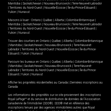
Manitoba
|
Saskatchewan
|
Nouveau-Brunswick
|
Terre-Neuve-et-Labrador
|
Territoires du Nord-Ouest
|
Nouvelle-Écosse
|
Île-du-Prince-Édouard
|
Yukon
|
Nunavut
.
Maisons à louer -
Ontario
|
Québec
|
Alberta
|
Colombie-Britannique
|
Manitoba
|
Saskatchewan
|
Nouveau-Brunswick
|
Terre-Neuve-et-Labrador
|
Territoires du Nord-Ouest
|
Nouvelle-Écosse
|
Île-du-Prince-Édouard
|
Yukon
|
Nunavut
.
Trouver des courtiers en
Ontario
|
Québec
|
Alberta
|
Colombie-Britannique
|
Manitoba
|
Saskatchewan
|
Nouveau-Brunswick
|
Terre-Neuve-et-
Labrador
|
Territoires du Nord-Ouest
|
Nouvelle-Écosse
|
Île-du-Prince-
Édouard
|
Yukon
|
Nunavut
Parcourir les bureaux en
Ontario
|
Québec
|
Alberta
|
Colombie-Britannique
|
Manitoba
|
Saskatchewan
|
Nouveau-Brunswick
|
Terre-Neuve-et-
Labrador
|
Territoires du Nord-Ouest
|
Nouvelle-Écosse
|
Île-du-Prince-
Édouard
|
Yukon
|
Nunavut
Afficher les propriétés résidentielles au Canada
|
Dernières inscriptions au
Canada
Les informations des propriétés sur ce site proviennent des inscriptions
Royal LePage
MD
et du service de distribution de données de l'Association
canadienne de l’immobilier (SDD®). SDD® met en référence des
inscriptions tenues par des agences immobilières autres que Royal