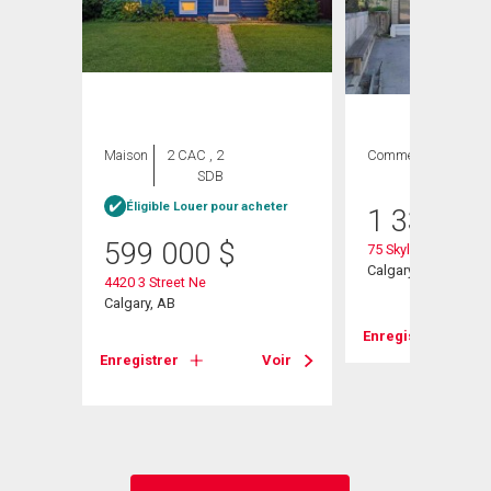
Maison
2 CAC , 2
Commercial
SDB
Éligible Louer pour acheter
1 330 00
599 000
$
75 Skyline Crescent
Calgary, AB
4420 3 Street Ne
Calgary, AB
Voir
Enregistrer
Enregistrer
Voir