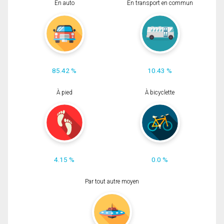
En auto
En transport en commun
85.42 %
10.43 %
À pied
À bicyclette
4.15 %
0.0 %
Par tout autre moyen