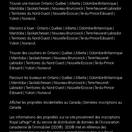
Trouver une maison
Ontario
|
Québec
|
Alberta
|
Colombie-Britannique
|
Manitoba
|
Saskatchewan
|
Nouveau-Brunswick
|
Terre-Neuve-et-Labrador
|
Territoires du Nord-Ouest
|
Nouvelle-Écosse
|
Île-du-Prince-Édouard
|
Yukon
|
Nunavut
.
Maisons à louer -
Ontario
|
Québec
|
Alberta
|
Colombie-Britannique
|
Manitoba
|
Saskatchewan
|
Nouveau-Brunswick
|
Terre-Neuve-et-Labrador
|
Territoires du Nord-Ouest
|
Nouvelle-Écosse
|
Île-du-Prince-Édouard
|
Yukon
|
Nunavut
.
Trouver des courtiers en
Ontario
|
Québec
|
Alberta
|
Colombie-Britannique
|
Manitoba
|
Saskatchewan
|
Nouveau-Brunswick
|
Terre-Neuve-et-
Labrador
|
Territoires du Nord-Ouest
|
Nouvelle-Écosse
|
Île-du-Prince-
Édouard
|
Yukon
|
Nunavut
Parcourir les bureaux en
Ontario
|
Québec
|
Alberta
|
Colombie-Britannique
|
Manitoba
|
Saskatchewan
|
Nouveau-Brunswick
|
Terre-Neuve-et-
Labrador
|
Territoires du Nord-Ouest
|
Nouvelle-Écosse
|
Île-du-Prince-
Édouard
|
Yukon
|
Nunavut
Afficher les propriétés résidentielles au Canada
|
Dernières inscriptions au
Canada
Les informations des propriétés sur ce site proviennent des inscriptions
Royal LePage
MD
et du service de distribution de données de l'Association
canadienne de l’immobilier (SDD®). SDD® met en référence des