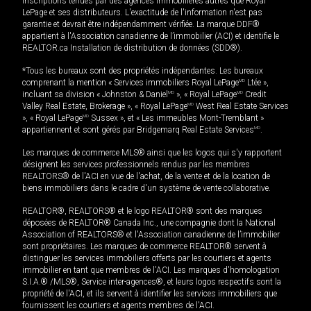
inscriptions tenues par des agences immobilières autres que Royal
LePage et ses distributeurs. L'exactitude de l'information n'est pas
garantie et devrait être indépendamment vérifiée. La marque DDF®
appartient à l'Association canadienne de l’immobilier (ACI) et identifie le
REALTOR.ca Installation de distribution de données (SDD®).
*Tous les bureaux sont des propriétés indépendantes. Les bureaux
comprenant la mention « Services immobiliers Royal LePage
MD
Ltée »,
incluant sa division « Johnston & Daniel
MD
», « Royal LePage
MD
Credit
Valley Real Estate, Brokerage », « Royal LePage
MD
West Real Estate Services
», « Royal LePage
MD
Sussex », et « Les immeubles Mont-Tremblant »
appartiennent et sont gérés par Bridgemarq Real Estate Services
MD
.
Les marques de commerce MLS® ainsi que les logos qui s'y rapportent
désignent les services professionnels rendus par les membres
REALTORS® de l'ACI en vue de l'achat, de la vente et de la location de
biens immobiliers dans le cadre d'un système de vente collaborative.
REALTOR®, REALTORS® et le logo REALTOR® sont des marques
déposées de REALTOR® Canada Inc., une compagnie dont la National
Association of REALTORS® et l'Association canadienne de l’immobilier
sont propriétaires. Les marques de commerce REALTOR® servent à
distinguer les services immobiliers offerts par les courtiers et agents
immobilier en tant que membres de l'ACI. Les marques d'homologation
S.I.A.® /MLS®, Service inter-agences®, et leurs logos respectifs sont la
propriété de l'ACI, et ils servent à identifier les services immobiliers que
fournissent les courtiers et agents membres de l'ACI.