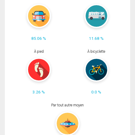
85.06 %
11.68 %
À pied
À bicyclette
3.26 %
0.0 %
Par tout autre moyen