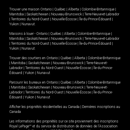
Trouver une maison
Ontario
|
Québec
|
Alberta
|
Colombie-Britannique
|
Manitoba
|
Saskatchewan
|
Nouveau-Brunswick
|
Terre-Neuve-et-Labrador
|
Territoires du Nord-Ouest
|
Nouvelle-Écosse
|
Île-du-Prince-Édouard
|
Yukon
|
Nunavut
.
Maisons à louer -
Ontario
|
Québec
|
Alberta
|
Colombie-Britannique
|
Manitoba
|
Saskatchewan
|
Nouveau-Brunswick
|
Terre-Neuve-et-Labrador
|
Territoires du Nord-Ouest
|
Nouvelle-Écosse
|
Île-du-Prince-Édouard
|
Yukon
|
Nunavut
.
Trouver des courtiers en
Ontario
|
Québec
|
Alberta
|
Colombie-Britannique
|
Manitoba
|
Saskatchewan
|
Nouveau-Brunswick
|
Terre-Neuve-et-
Labrador
|
Territoires du Nord-Ouest
|
Nouvelle-Écosse
|
Île-du-Prince-
Édouard
|
Yukon
|
Nunavut
Parcourir les bureaux en
Ontario
|
Québec
|
Alberta
|
Colombie-Britannique
|
Manitoba
|
Saskatchewan
|
Nouveau-Brunswick
|
Terre-Neuve-et-
Labrador
|
Territoires du Nord-Ouest
|
Nouvelle-Écosse
|
Île-du-Prince-
Édouard
|
Yukon
|
Nunavut
Afficher les propriétés résidentielles au Canada
|
Dernières inscriptions au
Canada
Les informations des propriétés sur ce site proviennent des inscriptions
Royal LePage
MD
et du service de distribution de données de l'Association