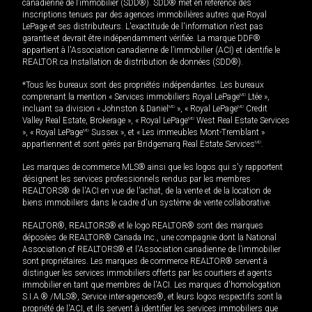
canadienne de l’immobilier (SDD®). SDD® met en référence des
inscriptions tenues par des agences immobilières autres que Royal
LePage et ses distributeurs. L'exactitude de l'information n'est pas
garantie et devrait être indépendamment vérifiée. La marque DDF®
appartient à l'Association canadienne de l’immobilier (ACI) et identifie le
REALTOR.ca Installation de distribution de données (SDD®).
*Tous les bureaux sont des propriétés indépendantes. Les bureaux
comprenant la mention « Services immobiliers Royal LePage
MD
Ltée »,
incluant sa division « Johnston & Daniel
MD
», « Royal LePage
MD
Credit
Valley Real Estate, Brokerage », « Royal LePage
MD
West Real Estate Services
», « Royal LePage
MD
Sussex », et « Les immeubles Mont-Tremblant »
appartiennent et sont gérés par Bridgemarq Real Estate Services
MD
.
Les marques de commerce MLS® ainsi que les logos qui s'y rapportent
désignent les services professionnels rendus par les membres
REALTORS® de l'ACI en vue de l'achat, de la vente et de la location de
biens immobiliers dans le cadre d'un système de vente collaborative.
REALTOR®, REALTORS® et le logo REALTOR® sont des marques
déposées de REALTOR® Canada Inc., une compagnie dont la National
Association of REALTORS® et l'Association canadienne de l’immobilier
sont propriétaires. Les marques de commerce REALTOR® servent à
distinguer les services immobiliers offerts par les courtiers et agents
immobilier en tant que membres de l'ACI. Les marques d'homologation
S.I.A.® /MLS®, Service inter-agences®, et leurs logos respectifs sont la
propriété de l'ACI, et ils servent à identifier les services immobiliers que