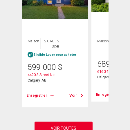
Maison
2 CAC , 2
Maison
4 CAC , 2
SDB
SDB
Éligible Louer pour acheter
689 000
599 000
$
616 34 Avenue Ne
4420 3 Street Ne
Calgary, AB
Calgary, AB
Voir
Enregistrer
Enregistrer
Voir