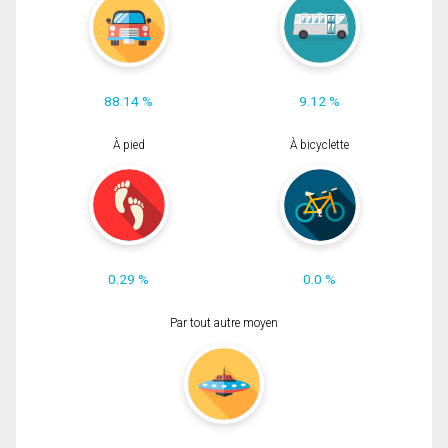
88.14 %
9.12 %
À pied
À bicyclette
0.29 %
0.0 %
Par tout autre moyen