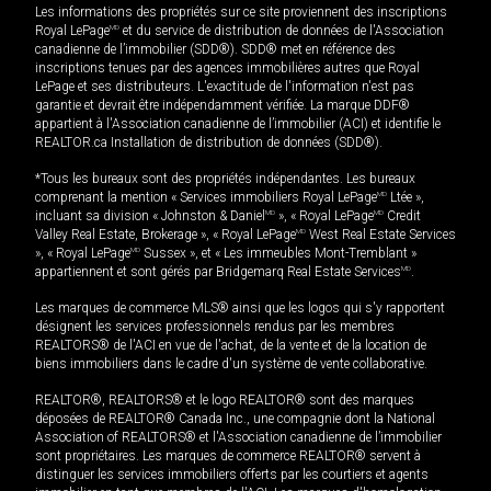
Les informations des propriétés sur ce site proviennent des inscriptions
Royal LePage
MD
et du service de distribution de données de l'Association
canadienne de l’immobilier (SDD®). SDD® met en référence des
inscriptions tenues par des agences immobilières autres que Royal
LePage et ses distributeurs. L'exactitude de l'information n'est pas
garantie et devrait être indépendamment vérifiée. La marque DDF®
appartient à l'Association canadienne de l’immobilier (ACI) et identifie le
REALTOR.ca Installation de distribution de données (SDD®).
*Tous les bureaux sont des propriétés indépendantes. Les bureaux
comprenant la mention « Services immobiliers Royal LePage
MD
Ltée »,
incluant sa division « Johnston & Daniel
MD
», « Royal LePage
MD
Credit
Valley Real Estate, Brokerage », « Royal LePage
MD
West Real Estate Services
», « Royal LePage
MD
Sussex », et « Les immeubles Mont-Tremblant »
appartiennent et sont gérés par Bridgemarq Real Estate Services
MD
.
Les marques de commerce MLS® ainsi que les logos qui s'y rapportent
désignent les services professionnels rendus par les membres
REALTORS® de l'ACI en vue de l'achat, de la vente et de la location de
biens immobiliers dans le cadre d'un système de vente collaborative.
REALTOR®, REALTORS® et le logo REALTOR® sont des marques
déposées de REALTOR® Canada Inc., une compagnie dont la National
Association of REALTORS® et l'Association canadienne de l’immobilier
sont propriétaires. Les marques de commerce REALTOR® servent à
distinguer les services immobiliers offerts par les courtiers et agents