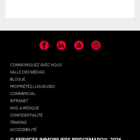
Facebook
LinkedIn
YouTube
Instagram
COMMUNIQUEZ AVEC NOUS
SALLE DES MÉDIAS
BLOGUE
PROPRIÉTÉS LUXUEUSES
COMMERCIAL
INTRANET
AVIS JURIDIQUE
CONFIDENTIALITÉ
TÉMOINS
ACCESSIBILITÉ
© SERVICES IMMOBILIERS BRIDGEMARQ
, 2026.
MD