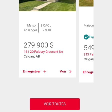
Maison
3 CAC ,
Maison
4 CAC , 4
en rangée
2 SDB
SDB
Éligible Louer po
279 900
$
549 000
g Ne
161-20 Falbury Crescent Ne
313 Falwood Way 
Calgary, AB
Calgary, AB
Voir
Enregistrer
Voir
Enregistrer