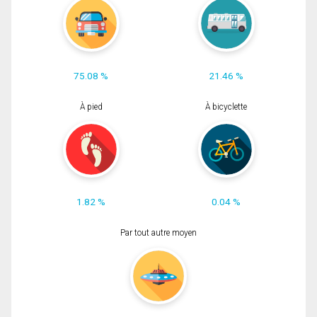
75.08 %
21.46 %
À pied
À bicyclette
1.82 %
0.04 %
Par tout autre moyen