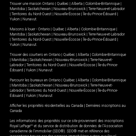
Trouver une maison
Ontario
|
Québec
|
Alberta
|
Colombie-Britannique
|
Manitoba
|
Saskatchewan
|
Nouveau-Brunswick
|
Terre-Neuve-et-Labrador
|
Territoires du Nord-Ouest
|
Nouvelle-Écosse
|
Île-du-Prince-Édouard
|
Yukon
|
Nunavut
.
Maisons à louer -
Ontario
|
Québec
|
Alberta
|
Colombie-Britannique
|
Manitoba
|
Saskatchewan
|
Nouveau-Brunswick
|
Terre-Neuve-et-Labrador
|
Territoires du Nord-Ouest
|
Nouvelle-Écosse
|
Île-du-Prince-Édouard
|
Yukon
|
Nunavut
.
Trouver des courtiers en
Ontario
|
Québec
|
Alberta
|
Colombie-Britannique
|
Manitoba
|
Saskatchewan
|
Nouveau-Brunswick
|
Terre-Neuve-et-
Labrador
|
Territoires du Nord-Ouest
|
Nouvelle-Écosse
|
Île-du-Prince-
Édouard
|
Yukon
|
Nunavut
Parcourir les bureaux en
Ontario
|
Québec
|
Alberta
|
Colombie-Britannique
|
Manitoba
|
Saskatchewan
|
Nouveau-Brunswick
|
Terre-Neuve-et-
Labrador
|
Territoires du Nord-Ouest
|
Nouvelle-Écosse
|
Île-du-Prince-
Édouard
|
Yukon
|
Nunavut
Afficher les propriétés résidentielles au Canada
|
Dernières inscriptions au
Canada
Les informations des propriétés sur ce site proviennent des inscriptions
Royal LePage
MD
et du service de distribution de données de l'Association
canadienne de l’immobilier (SDD®). SDD® met en référence des