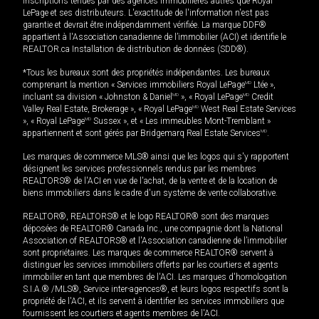
inscriptions tenues par des agences immobilières autres que Royal
LePage et ses distributeurs. L'exactitude de l'information n'est pas
garantie et devrait être indépendamment vérifiée. La marque DDF®
appartient à l'Association canadienne de l’immobilier (ACI) et identifie le
REALTOR.ca Installation de distribution de données (SDD®).
*Tous les bureaux sont des propriétés indépendantes. Les bureaux
comprenant la mention « Services immobiliers Royal LePage
MD
Ltée »,
incluant sa division « Johnston & Daniel
MD
», « Royal LePage
MD
Credit
Valley Real Estate, Brokerage », « Royal LePage
MD
West Real Estate Services
», « Royal LePage
MD
Sussex », et « Les immeubles Mont-Tremblant »
appartiennent et sont gérés par Bridgemarq Real Estate Services
MD
.
Les marques de commerce MLS® ainsi que les logos qui s'y rapportent
désignent les services professionnels rendus par les membres
REALTORS® de l'ACI en vue de l'achat, de la vente et de la location de
biens immobiliers dans le cadre d'un système de vente collaborative.
REALTOR®, REALTORS® et le logo REALTOR® sont des marques
déposées de REALTOR® Canada Inc., une compagnie dont la National
Association of REALTORS® et l'Association canadienne de l’immobilier
sont propriétaires. Les marques de commerce REALTOR® servent à
distinguer les services immobiliers offerts par les courtiers et agents
immobilier en tant que membres de l'ACI. Les marques d'homologation
S.I.A.® /MLS®, Service inter-agences®, et leurs logos respectifs sont la
propriété de l'ACI, et ils servent à identifier les services immobiliers que
fournissent les courtiers et agents membres de l'ACI.