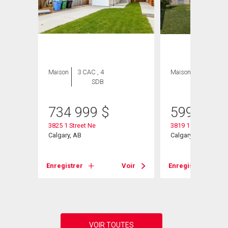
Maison
3 CAC , 4
Maison
2 CAC , 2
SDB
SDB
734 999
$
599 900
3825 1 Street Ne
3819 1 Street Ne
Calgary, AB
Calgary, AB
Voir
Enregistrer
Voir
Enregistrer