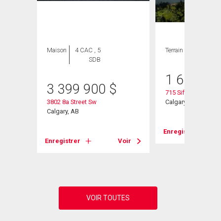
Maison
4 CAC , 5
Terrain
SDB
1 600 00
3 399 900
$
715 Sifton Bouleva
3802 8a Street Sw
Calgary, AB
w
Calgary, AB
Enregistrer
Enregistrer
Voir
Voir