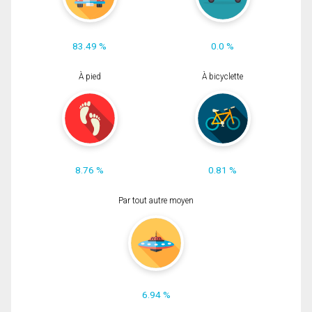
83.49 %
0.0 %
À pied
À bicyclette
8.76 %
0.81 %
Par tout autre moyen
6.94 %