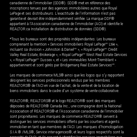
canadienne de l’immobilier (SDD®). SDD® met en référence des
inscriptions tenues par des agences immobilières autres que Royal
LePage et ses distributeurs. L'exactitude de l'information n'est pas
garantie et devrait être indépendamment vérifiée. La marque DDF®
appartient à l'Association canadienne de l’immobilier (ACI) et identifie le
REALTOR.ca Installation de distribution de données (SDD®).
*Tous les bureaux sont des propriétés indépendantes. Les bureaux
comprenant la mention « Services immobiliers Royal LePage
MD
Ltée »,
incluant sa division « Johnston & Daniel
MD
», « Royal LePage
MD
Credit
Valley Real Estate, Brokerage », « Royal LePage
MD
West Real Estate Services
», « Royal LePage
MD
Sussex », et « Les immeubles Mont-Tremblant »
appartiennent et sont gérés par Bridgemarq Real Estate Services
MD
.
Les marques de commerce MLS® ainsi que les logos qui s'y rapportent
désignent les services professionnels rendus par les membres
REALTORS® de l'ACI en vue de l'achat, de la vente et de la location de
biens immobiliers dans le cadre d'un système de vente collaborative.
REALTOR®, REALTORS® et le logo REALTOR® sont des marques
déposées de REALTOR® Canada Inc., une compagnie dont la National
Association of REALTORS® et l'Association canadienne de l’immobilier
sont propriétaires. Les marques de commerce REALTOR® servent à
distinguer les services immobiliers offerts par les courtiers et agents
immobilier en tant que membres de l'ACI. Les marques d'homologation
S.I.A.® /MLS®, Service inter-agences®, et leurs logos respectifs sont la