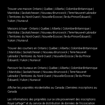
Trouver une maison
Ontario
|
Québec
|
Alberta
|
Colombie-Britannique
|
Manitoba
|
Saskatchewan
|
Nouveau-Brunswick
|
Terre-Neuve-et-Labrador
|
Territoires du Nord-Ouest
|
Nouvelle-Écosse
|
Île-du-Prince-Édouard
|
Yukon
|
Nunavut
.
Maisons à louer -
Ontario
|
Québec
|
Alberta
|
Colombie-Britannique
|
Manitoba
|
Saskatchewan
|
Nouveau-Brunswick
|
Terre-Neuve-et-Labrador
|
Territoires du Nord-Ouest
|
Nouvelle-Écosse
|
Île-du-Prince-Édouard
|
Yukon
|
Nunavut
.
Trouver des courtiers en
Ontario
|
Québec
|
Alberta
|
Colombie-Britannique
|
Manitoba
|
Saskatchewan
|
Nouveau-Brunswick
|
Terre-Neuve-et-
Labrador
|
Territoires du Nord-Ouest
|
Nouvelle-Écosse
|
Île-du-Prince-
Édouard
|
Yukon
|
Nunavut
Parcourir les bureaux en
Ontario
|
Québec
|
Alberta
|
Colombie-Britannique
|
Manitoba
|
Saskatchewan
|
Nouveau-Brunswick
|
Terre-Neuve-et-
Labrador
|
Territoires du Nord-Ouest
|
Nouvelle-Écosse
|
Île-du-Prince-
Édouard
|
Yukon
|
Nunavut
Afficher les propriétés résidentielles au Canada
|
Dernières inscriptions au
Canada
Les informations des propriétés sur ce site proviennent des inscriptions
Royal LePage
MD
et du service de distribution de données de l'Association