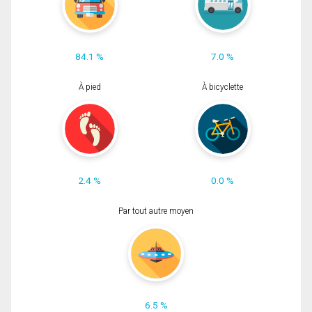
84.1 %
7.0 %
À pied
À bicyclette
2.4 %
0.0 %
Par tout autre moyen
6.5 %