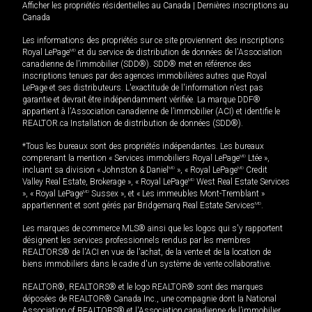
Afficher les propriétés résidentielles au Canada
|
Dernières inscriptions au
Canada
Les informations des propriétés sur ce site proviennent des inscriptions
Royal LePage
MD
et du service de distribution de données de l'Association
canadienne de l’immobilier (SDD®). SDD® met en référence des
inscriptions tenues par des agences immobilières autres que Royal
LePage et ses distributeurs. L'exactitude de l'information n'est pas
garantie et devrait être indépendamment vérifiée. La marque DDF®
appartient à l'Association canadienne de l’immobilier (ACI) et identifie le
REALTOR.ca Installation de distribution de données (SDD®).
*Tous les bureaux sont des propriétés indépendantes. Les bureaux
comprenant la mention « Services immobiliers Royal LePage
MD
Ltée »,
incluant sa division « Johnston & Daniel
MD
», « Royal LePage
MD
Credit
Valley Real Estate, Brokerage », « Royal LePage
MD
West Real Estate Services
», « Royal LePage
MD
Sussex », et « Les immeubles Mont-Tremblant »
appartiennent et sont gérés par Bridgemarq Real Estate Services
MD
.
Les marques de commerce MLS® ainsi que les logos qui s'y rapportent
désignent les services professionnels rendus par les membres
REALTORS® de l'ACI en vue de l'achat, de la vente et de la location de
biens immobiliers dans le cadre d'un système de vente collaborative.
REALTOR®, REALTORS® et le logo REALTOR® sont des marques
déposées de REALTOR® Canada Inc., une compagnie dont la National
Association of REALTORS® et l'Association canadienne de l’immobilier