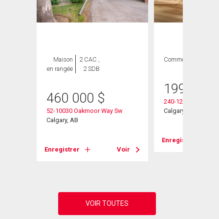
ION
Maison
2 CAC ,
Commercial
en rangée
2 SDB
199 000
460 000
$
240-125 Oakmoor P
52-10030 Oakmoor Way Sw
Calgary, AB
Calgary, AB
Enregistrer
Enregistrer
Voir
Voir