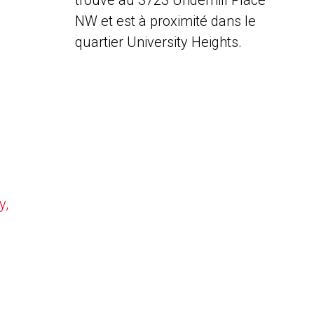
trouve au 3723 Underhill Place
NW et est à proximité dans le
quartier University Heights.
y,