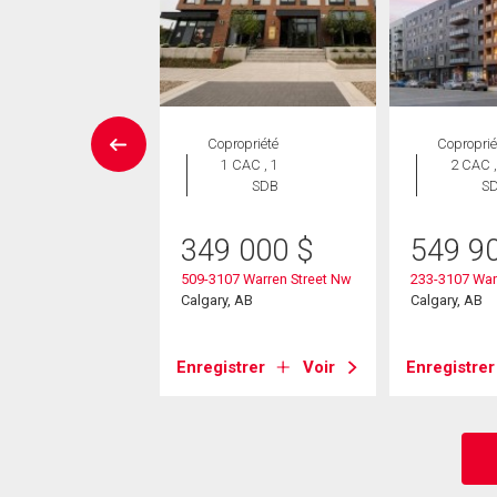
ropriété
Copropriété
Coproprié
 CAC , 3
1 CAC , 1
2 CAC ,
SDB
SDB
S
9 900
$
349 000
$
549 9
0 Thirsk Street Nw
509-3107 Warren Street Nw
233-3107 War
, AB
Calgary, AB
Calgary, AB
strer
Voir
Enregistrer
Voir
Enregistrer