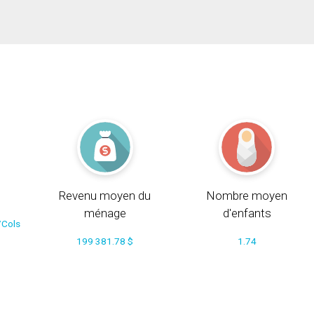
Revenu moyen du
Nombre moyen
ménage
d'enfants
/Cols
199 381.78 $
1.74