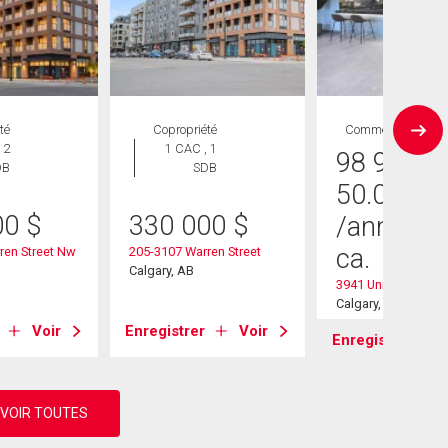
té
Copropriété
Commercial
 2
1 CAC , 1
98 900
$
DB
SDB
50.00
$
00
$
330 000
$
/année
/p
ca.
ren Street Nw
205-3107 Warren Street
Calgary, AB
3941 University Av
Calgary, AB
Voir
Enregistrer
Voir
Enregistrer