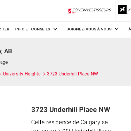
ZoneInvestisseurs RLP
TIER
INFO ET CONSEILS
JOIGNEZ-VOUS À NOUS
À
y, AB
Page
University Heights
3723 Underhill Place NW
3723 Underhill Place NW
Cette résidence de Calgary se