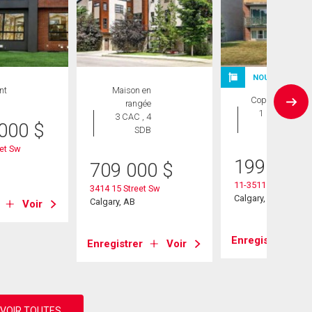
NOUVELLE INS
nt
Maison en
Copropriété
rangée
1 CAC , 1
3 CAC , 4
 000
$
SDB
SDB
et Sw
199 900
709 000
$
11-3511 15 Street 
3414 15 Street Sw
Calgary, AB
Calgary, AB
Voir
Enregistrer
Enregistrer
Voir