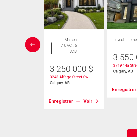
Maison
Maison
Investisseme
 CAC , 6
7 CAC , 5
SDB
SDB
3 550
3719 14a Stre
99 000
$
3 250 000
$
Calgary, AB
Street Sw
3243 Alfege Street Sw
, AB
Calgary, AB
Enregistrer
strer
Voir
Enregistrer
Voir