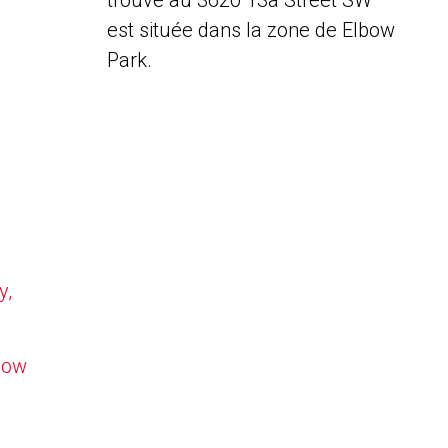
trouve au 3620 13a Street SW
est située dans la zone de Elbow
Park.
y,
lbow