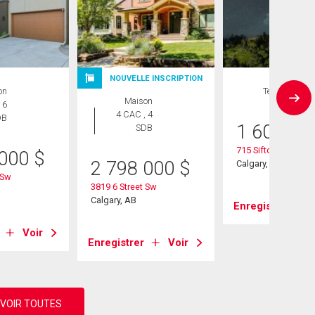
NOUVELLE INSCRIPTION
on
Terrain
Maison
 6
4 CAC , 4
DB
1 600 00
SDB
715 Sifton Bouleva
 000
$
2 798 000
$
Calgary, AB
 Sw
3819 6 Street Sw
Calgary, AB
Enregistrer
Voir
Enregistrer
Voir