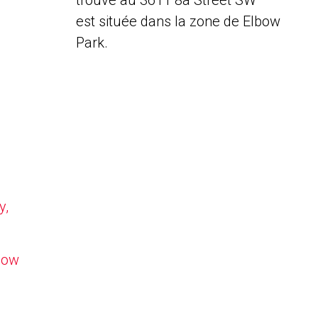
trouve au 3611 8a Street SW
est située dans la zone de Elbow
Park.
y,
lbow