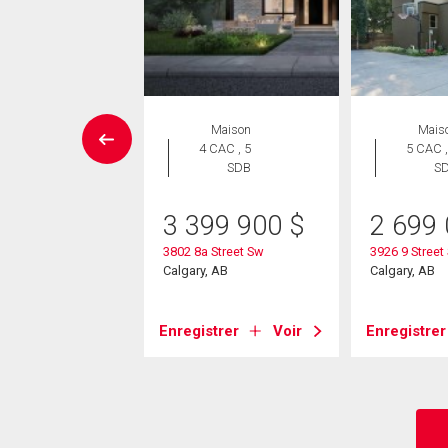
aison en
Maison
Mais
rangée
4 CAC , 5
5 CAC ,
 CAC , 4
SDB
S
SDB
3 399 900
$
2 699
9 000
$
3802 8a Street Sw
3926 9 Street
 Street Sw
Calgary, AB
Calgary, AB
, AB
Enregistrer
Voir
Enregistrer
strer
Voir