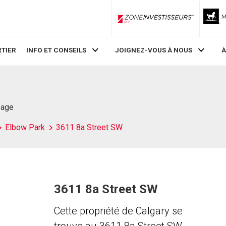
ZoneInvestisseurs RLP
TIER
INFO ET CONSEILS
JOIGNEZ-VOUS À NOUS
À
Page
Elbow Park
3611 8a Street SW
3611 8a Street SW
Cette propriété de Calgary se