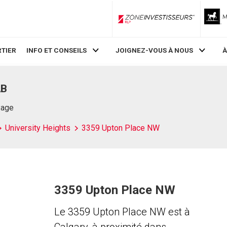
ZoneInvestisseurs RLP
TIER
INFO ET CONSEILS
JOIGNEZ-VOUS À NOUS
À
AB
Page
University Heights
3359 Upton Place NW
3359 Upton Place NW
Le 3359 Upton Place NW est à