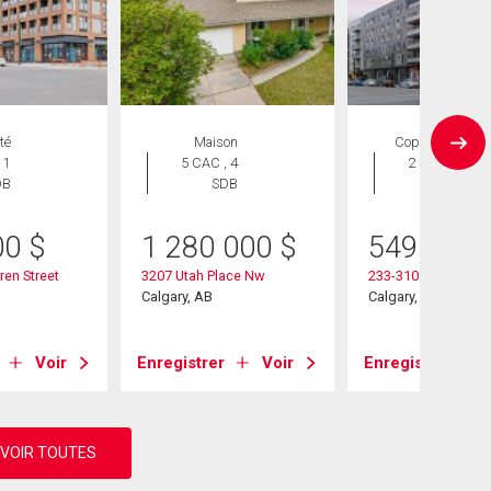
té
Maison
Copropriété
 1
5 CAC , 4
2 CAC , 2
DB
SDB
SDB
00
$
1 280 000
$
549 900
en Street
3207 Utah Place Nw
233-3107 Warren St
Calgary, AB
Calgary, AB
Voir
Enregistrer
Voir
Enregistrer