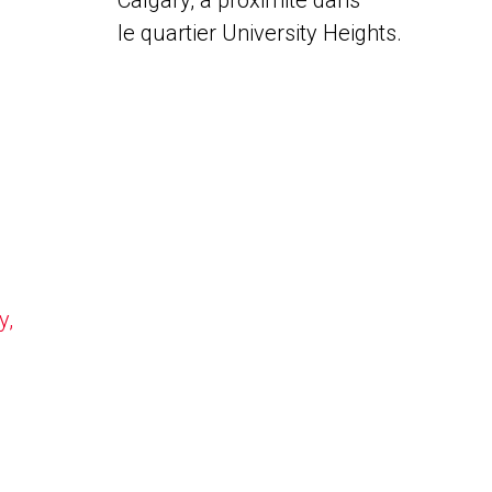
Calgary, à proximité dans
le quartier University Heights.
y,