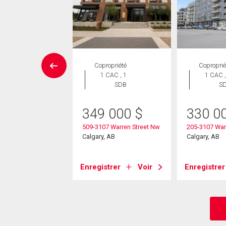
ropriété
Copropriété
Coproprié
 CAC , 3
1 CAC , 1
1 CAC ,
SDB
SDB
S
9 900
$
349 000
$
330 0
0 Thirsk Street Nw
509-3107 Warren Street Nw
205-3107 Warr
, AB
Calgary, AB
Calgary, AB
strer
Voir
Enregistrer
Voir
Enregistrer