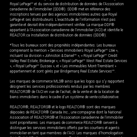
Royal LePage
MD
et du service de distribution de données de l'Association
canadienne de l’immobilier (SDD®). SDD® met en référence des
inscriptions tenues par des agences immobilières autres que Royal
LePage et ses distributeurs. L'exactitude de l'information n'est pas
garantie et devrait être indépendamment vérifiée. La marque DDF®
appartient à l'Association canadienne de l’immobilier (ACI) et identifie le
REALTOR.ca Installation de distribution de données (SDD®).
*Tous les bureaux sont des propriétés indépendantes. Les bureaux
comprenant la mention « Services immobiliers Royal LePage
MD
Ltée »,
incluant sa division « Johnston & Daniel
MD
», « Royal LePage
MD
Credit
Valley Real Estate, Brokerage », « Royal LePage
MD
West Real Estate Services
», « Royal LePage
MD
Sussex », et « Les immeubles Mont-Tremblant »
appartiennent et sont gérés par Bridgemarq Real Estate Services
MD
.
Les marques de commerce MLS® ainsi que les logos qui s'y rapportent
désignent les services professionnels rendus par les membres
REALTORS® de l'ACI en vue de l'achat, de la vente et de la location de
biens immobiliers dans le cadre d'un système de vente collaborative.
REALTOR®, REALTORS® et le logo REALTOR® sont des marques
déposées de REALTOR® Canada Inc., une compagnie dont la National
Association of REALTORS® et l'Association canadienne de l’immobilier
sont propriétaires. Les marques de commerce REALTOR® servent à
distinguer les services immobiliers offerts par les courtiers et agents
immobilier en tant que membres de l'ACI. Les marques d'homologation