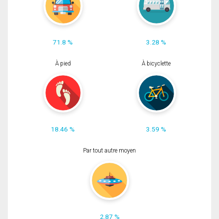
71.8 %
3.28 %
À pied
À bicyclette
18.46 %
3.59 %
Par tout autre moyen
2.87 %