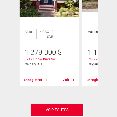
Maison
4 CAC , 2
Maison
5 CAC , 3
SDB
SDB
1 279 000
$
1 100 00
3217 Elbow Drive Sw
625 29 Avenue Sw
Calgary, AB
Calgary, AB
Enregistrer
Voir
Enregistrer
Voir