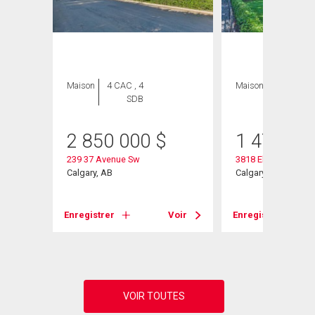
Maison
4 CAC , 4
Maison
3 CAC , 2
SDB
SDB
2 850 000
$
1 475 00
239 37 Avenue Sw
3818 Elbow Drive S
Calgary, AB
Calgary, AB
Voir
Enregistrer
Voir
Enregistrer