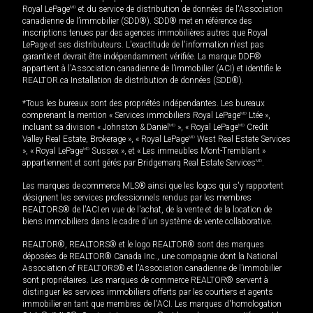
Royal LePage
MD
et du service de distribution de données de l'Association
canadienne de l’immobilier (SDD®). SDD® met en référence des
inscriptions tenues par des agences immobilières autres que Royal
LePage et ses distributeurs. L'exactitude de l'information n'est pas
garantie et devrait être indépendamment vérifiée. La marque DDF®
appartient à l'Association canadienne de l’immobilier (ACI) et identifie le
REALTOR.ca Installation de distribution de données (SDD®).
*Tous les bureaux sont des propriétés indépendantes. Les bureaux
comprenant la mention « Services immobiliers Royal LePage
MD
Ltée »,
incluant sa division « Johnston & Daniel
MD
», « Royal LePage
MD
Credit
Valley Real Estate, Brokerage », « Royal LePage
MD
West Real Estate Services
», « Royal LePage
MD
Sussex », et « Les immeubles Mont-Tremblant »
appartiennent et sont gérés par Bridgemarq Real Estate Services
MD
.
Les marques de commerce MLS® ainsi que les logos qui s'y rapportent
désignent les services professionnels rendus par les membres
REALTORS® de l'ACI en vue de l'achat, de la vente et de la location de
biens immobiliers dans le cadre d'un système de vente collaborative.
REALTOR®, REALTORS® et le logo REALTOR® sont des marques
déposées de REALTOR® Canada Inc., une compagnie dont la National
Association of REALTORS® et l'Association canadienne de l’immobilier
sont propriétaires. Les marques de commerce REALTOR® servent à
distinguer les services immobiliers offerts par les courtiers et agents
immobilier en tant que membres de l'ACI. Les marques d'homologation