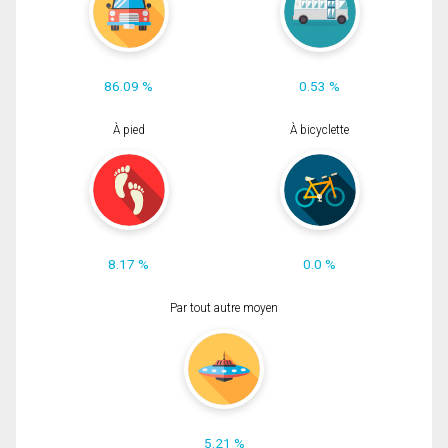
86.09 %
0.53 %
À pied
À bicyclette
8.17 %
0.0 %
Par tout autre moyen
5.21 %