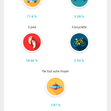
71.8 %
3.28 %
À pied
À bicyclette
18.46 %
3.59 %
Par tout autre moyen
2.87 %