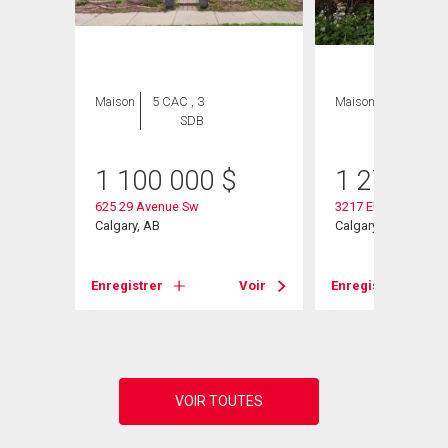
GE
Maison
5 CAC , 3
Maison
4 CAC , 2
SDB
SDB
1 100 000
$
1 279 00
625 29 Avenue Sw
3217 Elbow Drive S
Sw
Calgary, AB
Calgary, AB
Enregistrer
Voir
Enregistrer
Voir