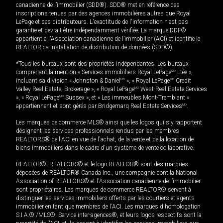
canadienne de l’immobilier (SDD®). SDD® met en référence des
inscriptions tenues par des agences immobilières autres que Royal
LePage et ses distributeurs. L'exactitude de l'information n'est pas
garantie et devrait être indépendamment vérifiée. La marque DDF®
appartient à l'Association canadienne de l’immobilier (ACI) et identifie le
REALTOR.ca Installation de distribution de données (SDD®).
*Tous les bureaux sont des propriétés indépendantes. Les bureaux
comprenant la mention « Services immobiliers Royal LePage
MD
Ltée »,
incluant sa division « Johnston & Daniel
MD
», « Royal LePage
MD
Credit
Valley Real Estate, Brokerage », « Royal LePage
MD
West Real Estate Services
», « Royal LePage
MD
Sussex », et « Les immeubles Mont-Tremblant »
appartiennent et sont gérés par Bridgemarq Real Estate Services
MD
.
Les marques de commerce MLS® ainsi que les logos qui s'y rapportent
désignent les services professionnels rendus par les membres
REALTORS® de l'ACI en vue de l'achat, de la vente et de la location de
biens immobiliers dans le cadre d'un système de vente collaborative.
REALTOR®, REALTORS® et le logo REALTOR® sont des marques
déposées de REALTOR® Canada Inc., une compagnie dont la National
Association of REALTORS® et l'Association canadienne de l’immobilier
sont propriétaires. Les marques de commerce REALTOR® servent à
distinguer les services immobiliers offerts par les courtiers et agents
immobilier en tant que membres de l'ACI. Les marques d'homologation
S.I.A.® /MLS®, Service inter-agences®, et leurs logos respectifs sont la