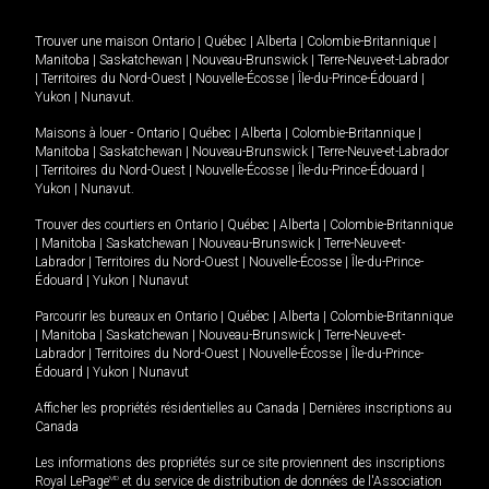
Trouver une maison
Ontario
|
Québec
|
Alberta
|
Colombie-Britannique
|
Manitoba
|
Saskatchewan
|
Nouveau-Brunswick
|
Terre-Neuve-et-Labrador
|
Territoires du Nord-Ouest
|
Nouvelle-Écosse
|
Île-du-Prince-Édouard
|
Yukon
|
Nunavut
.
Maisons à louer -
Ontario
|
Québec
|
Alberta
|
Colombie-Britannique
|
Manitoba
|
Saskatchewan
|
Nouveau-Brunswick
|
Terre-Neuve-et-Labrador
|
Territoires du Nord-Ouest
|
Nouvelle-Écosse
|
Île-du-Prince-Édouard
|
Yukon
|
Nunavut
.
Trouver des courtiers en
Ontario
|
Québec
|
Alberta
|
Colombie-Britannique
|
Manitoba
|
Saskatchewan
|
Nouveau-Brunswick
|
Terre-Neuve-et-
Labrador
|
Territoires du Nord-Ouest
|
Nouvelle-Écosse
|
Île-du-Prince-
Édouard
|
Yukon
|
Nunavut
Parcourir les bureaux en
Ontario
|
Québec
|
Alberta
|
Colombie-Britannique
|
Manitoba
|
Saskatchewan
|
Nouveau-Brunswick
|
Terre-Neuve-et-
Labrador
|
Territoires du Nord-Ouest
|
Nouvelle-Écosse
|
Île-du-Prince-
Édouard
|
Yukon
|
Nunavut
Afficher les propriétés résidentielles au Canada
|
Dernières inscriptions au
Canada
Les informations des propriétés sur ce site proviennent des inscriptions
Royal LePage
MD
et du service de distribution de données de l'Association