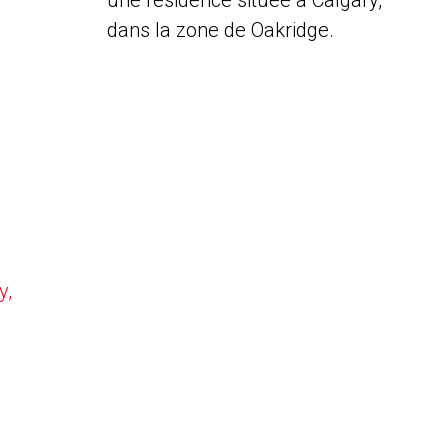
une résidence située à Calgary,
dans la zone de Oakridge.
y,