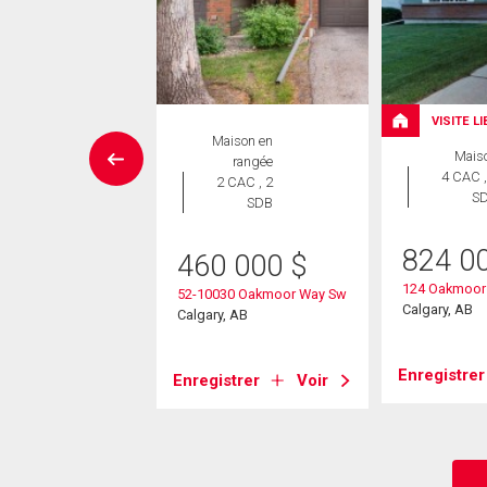
VISITE L
aison en
Maison en
Mais
rangée
rangée
4 CAC ,
 CAC , 2
2 CAC , 2
S
SDB
SDB
824 0
4 900
$
460 000
$
124 Oakmoor
5 Oakmoor Drive Sw
52-10030 Oakmoor Way Sw
Calgary, AB
, AB
Calgary, AB
Enregistrer
strer
Voir
Enregistrer
Voir