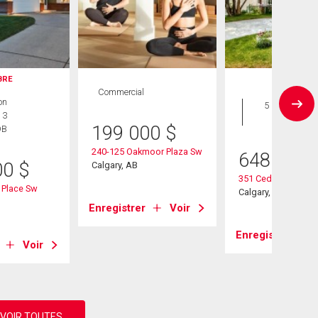
IBRE
Commercial
Maison
on
5 CAC , 3
 3
SDB
199 000
$
DB
240-125 Oakmoor Plaza Sw
648 000
00
$
Calgary, AB
351 Cedarpark Driv
 Place Sw
Calgary, AB
Enregistrer
Voir
Enregistrer
Voir