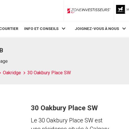
ZoneInvestisseurs RLP
COURTIER
INFO ET CONSEILS
JOIGNEZ-VOUS À NOUS
AB
Page
Oakridge
30 Oakbury Place SW
30 Oakbury Place SW
Le 30 Oakbury Place SW est