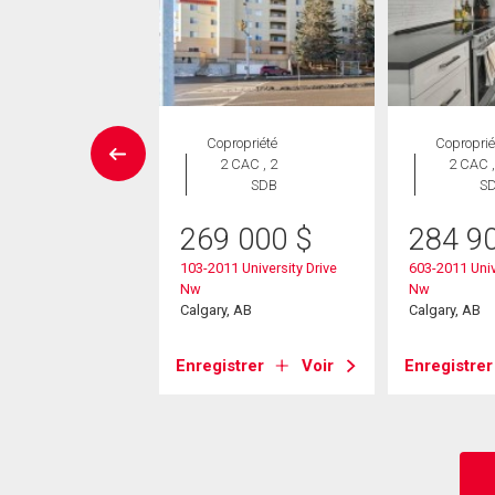
UVELLE INSCRIPTION
Copropriété
Coproprié
Maison
2 CAC , 2
2 CAC ,
 CAC , 3
SDB
S
SDB
269 000
$
284 9
5 000
$
103-2011 University Drive
603-2011 Univ
Nw
Nw
 Street Nw
Calgary, AB
Calgary, AB
, AB
Enregistrer
Voir
Enregistrer
strer
Voir