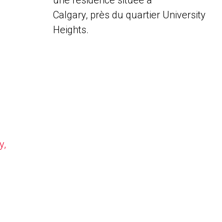
une résidence située à
Calgary, près du quartier University
Heights.
y,