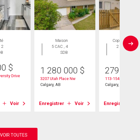
té
Maison
Copropriété
 2
5 CAC , 4
2 CAC , 1
DB
SDB
SDB
00
$
1 280 000
$
279 000
ersity Drive
3207 Utah Place Nw
113-1540 29 Street
Calgary, AB
Calgary, AB
Voir
Enregistrer
Voir
Enregistrer