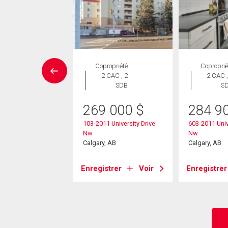
ropriété
Copropriété
Coproprié
 CAC , 1
2 CAC , 2
2 CAC ,
SDB
SDB
S
269 000
$
284 9
9 000
$
103-2011 University Drive
603-2011 Univ
7 Warren Street Nw
Nw
Nw
, AB
Calgary, AB
Calgary, AB
strer
Voir
Enregistrer
Voir
Enregistrer