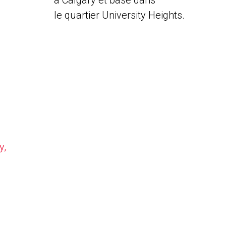
à Calgary et basé dans
le quartier University Heights.
y,