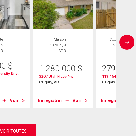
té
Maison
Copropriété
 2
5 CAC , 4
2 CAC , 1
DB
SDB
SDB
00
$
1 280 000
$
279 000
ersity Drive
3207 Utah Place Nw
113-1540 29 Street
Calgary, AB
Calgary, AB
Voir
Enregistrer
Voir
Enregistrer