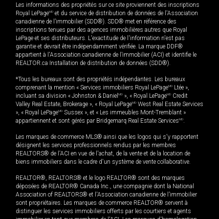
Les informations des propriétés sur ce site proviennent des inscriptions
Royal LePage
MD
et du service de distribution de données de l'Association
canadienne de l’immobilier (SDD®). SDD® met en référence des
inscriptions tenues par des agences immobilières autres que Royal
LePage et ses distributeurs. L'exactitude de l'information n'est pas
garantie et devrait être indépendamment vérifiée. La marque DDF®
appartient à l'Association canadienne de l’immobilier (ACI) et identifie le
REALTOR.ca Installation de distribution de données (SDD®).
*Tous les bureaux sont des propriétés indépendantes. Les bureaux
comprenant la mention « Services immobiliers Royal LePage
MD
Ltée »,
incluant sa division « Johnston & Daniel
MD
», « Royal LePage
MD
Credit
Valley Real Estate, Brokerage », « Royal LePage
MD
West Real Estate Services
», « Royal LePage
MD
Sussex », et « Les immeubles Mont-Tremblant »
appartiennent et sont gérés par Bridgemarq Real Estate Services
MD
.
Les marques de commerce MLS® ainsi que les logos qui s'y rapportent
désignent les services professionnels rendus par les membres
REALTORS® de l'ACI en vue de l'achat, de la vente et de la location de
biens immobiliers dans le cadre d'un système de vente collaborative.
REALTOR®, REALTORS® et le logo REALTOR® sont des marques
déposées de REALTOR® Canada Inc., une compagnie dont la National
Association of REALTORS® et l'Association canadienne de l’immobilier
sont propriétaires. Les marques de commerce REALTOR® servent à
distinguer les services immobiliers offerts par les courtiers et agents