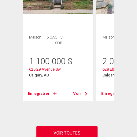
Maison
5 CAC , 3
Maison
5 CAC , 4
SDB
SDB
née
1 100 000
$
2 080 00
625 29 Avenue Sw
628 Elbow Drive Sw
Calgary, AB
Calgary, AB
Voir
Enregistrer
Voir
Enregistrer