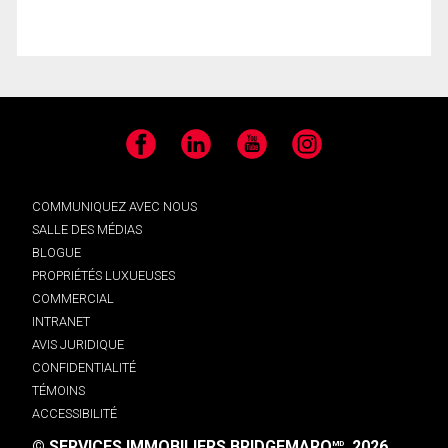
Facebook
LinkedIn
YouTube
Instagram
COMMUNIQUEZ AVEC NOUS
SALLE DES MÉDIAS
BLOGUE
PROPRIÉTÉS LUXUEUSES
COMMERCIAL
INTRANET
AVIS JURIDIQUE
CONFIDENTIALITÉ
TÉMOINS
ACCESSIBILITÉ
© SERVICES IMMOBILIERS BRIDGEMARQ
, 2026.
MD