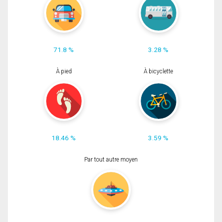
71.8 %
3.28 %
À pied
À bicyclette
18.46 %
3.59 %
Par tout autre moyen