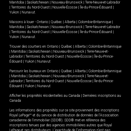
Manitoba
|
Saskatchewan
|
Nouveau-Brunswick
|
Terre-Neuve-et-Labrador
|
Territoires du Nord-Ouest
|
Nouvelle-Écosse
|
Île-du-Prince-Édouard
|
Yukon
|
Nunavut
.
Maisons à louer -
Ontario
|
Québec
|
Alberta
|
Colombie-Britannique
|
Manitoba
|
Saskatchewan
|
Nouveau-Brunswick
|
Terre-Neuve-et-Labrador
|
Territoires du Nord-Ouest
|
Nouvelle-Écosse
|
Île-du-Prince-Édouard
|
Yukon
|
Nunavut
.
Trouver des courtiers en
Ontario
|
Québec
|
Alberta
|
Colombie-Britannique
|
Manitoba
|
Saskatchewan
|
Nouveau-Brunswick
|
Terre-Neuve-et-
Labrador
|
Territoires du Nord-Ouest
|
Nouvelle-Écosse
|
Île-du-Prince-
Édouard
|
Yukon
|
Nunavut
Parcourir les bureaux en
Ontario
|
Québec
|
Alberta
|
Colombie-Britannique
|
Manitoba
|
Saskatchewan
|
Nouveau-Brunswick
|
Terre-Neuve-et-
Labrador
|
Territoires du Nord-Ouest
|
Nouvelle-Écosse
|
Île-du-Prince-
Édouard
|
Yukon
|
Nunavut
Afficher les propriétés résidentielles au Canada
|
Dernières inscriptions au
Canada
Les informations des propriétés sur ce site proviennent des inscriptions
Royal LePage
MD
et du service de distribution de données de l'Association
canadienne de l’immobilier (SDD®). SDD® met en référence des
inscriptions tenues par des agences immobilières autres que Royal
LePage et ses distributeurs. L'exactitude de l'information n'est pas