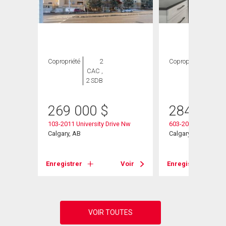
Copropriété
2
Copropriété
2
CAC ,
CAC ,
2 SDB
2 SDB
269 000
$
284 900
103-2011 University Drive Nw
603-2011 University
Calgary, AB
Calgary, AB
Voir
Enregistrer
Voir
Enregistrer