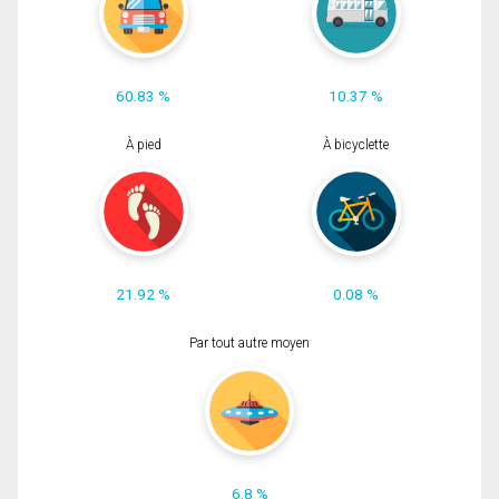
60.83 %
10.37 %
À pied
À bicyclette
21.92 %
0.08 %
Par tout autre moyen
6.8 %