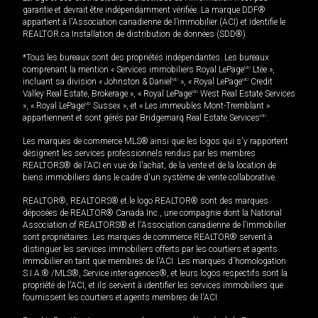
garantie et devrait être indépendamment vérifiée. La marque DDF®
appartient à l'Association canadienne de l’immobilier (ACI) et identifie le
REALTOR.ca Installation de distribution de données (SDD®).
*Tous les bureaux sont des propriétés indépendantes. Les bureaux
comprenant la mention « Services immobiliers Royal LePage
MD
Ltée »,
incluant sa division « Johnston & Daniel
MD
», « Royal LePage
MD
Credit
Valley Real Estate, Brokerage », « Royal LePage
MD
West Real Estate Services
», « Royal LePage
MD
Sussex », et « Les immeubles Mont-Tremblant »
appartiennent et sont gérés par Bridgemarq Real Estate Services
MD
.
Les marques de commerce MLS® ainsi que les logos qui s'y rapportent
désignent les services professionnels rendus par les membres
REALTORS® de l'ACI en vue de l'achat, de la vente et de la location de
biens immobiliers dans le cadre d'un système de vente collaborative.
REALTOR®, REALTORS® et le logo REALTOR® sont des marques
déposées de REALTOR® Canada Inc., une compagnie dont la National
Association of REALTORS® et l'Association canadienne de l’immobilier
sont propriétaires. Les marques de commerce REALTOR® servent à
distinguer les services immobiliers offerts par les courtiers et agents
immobilier en tant que membres de l'ACI. Les marques d'homologation
S.I.A.® /MLS®, Service inter-agences®, et leurs logos respectifs sont la
propriété de l'ACI, et ils servent à identifier les services immobiliers que
fournissent les courtiers et agents membres de l'ACI.