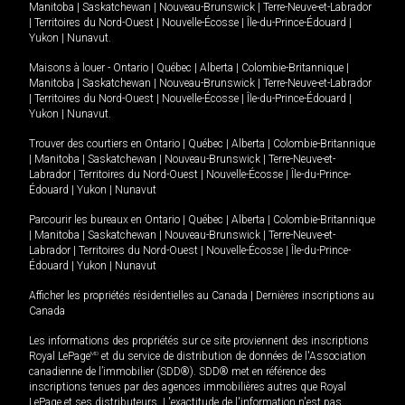
Manitoba
|
Saskatchewan
|
Nouveau-Brunswick
|
Terre-Neuve-et-Labrador
|
Territoires du Nord-Ouest
|
Nouvelle-Écosse
|
Île-du-Prince-Édouard
|
Yukon
|
Nunavut
.
Maisons à louer -
Ontario
|
Québec
|
Alberta
|
Colombie-Britannique
|
Manitoba
|
Saskatchewan
|
Nouveau-Brunswick
|
Terre-Neuve-et-Labrador
|
Territoires du Nord-Ouest
|
Nouvelle-Écosse
|
Île-du-Prince-Édouard
|
Yukon
|
Nunavut
.
Trouver des courtiers en
Ontario
|
Québec
|
Alberta
|
Colombie-Britannique
|
Manitoba
|
Saskatchewan
|
Nouveau-Brunswick
|
Terre-Neuve-et-
Labrador
|
Territoires du Nord-Ouest
|
Nouvelle-Écosse
|
Île-du-Prince-
Édouard
|
Yukon
|
Nunavut
Parcourir les bureaux en
Ontario
|
Québec
|
Alberta
|
Colombie-Britannique
|
Manitoba
|
Saskatchewan
|
Nouveau-Brunswick
|
Terre-Neuve-et-
Labrador
|
Territoires du Nord-Ouest
|
Nouvelle-Écosse
|
Île-du-Prince-
Édouard
|
Yukon
|
Nunavut
Afficher les propriétés résidentielles au Canada
|
Dernières inscriptions au
Canada
Les informations des propriétés sur ce site proviennent des inscriptions
Royal LePage
MD
et du service de distribution de données de l'Association
canadienne de l’immobilier (SDD®). SDD® met en référence des
inscriptions tenues par des agences immobilières autres que Royal
LePage et ses distributeurs. L'exactitude de l'information n'est pas