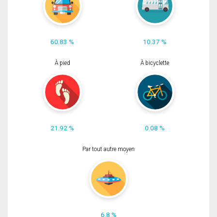
60.83 %
10.37 %
À pied
À bicyclette
21.92 %
0.08 %
Par tout autre moyen
6.8 %