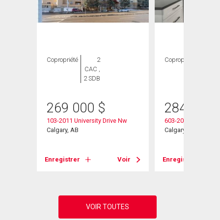
Copropriété
2
Copropriété
2
CAC ,
CAC ,
2 SDB
2 SDB
269 000
$
284 900
103-2011 University Drive Nw
603-2011 University
Calgary, AB
Calgary, AB
Voir
Enregistrer
Voir
Enregistrer