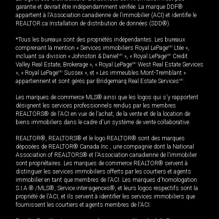
garantie et devrait être indépendamment vérifiée. La marque DDF®
appartient à l'Association canadienne de l’immobilier (ACI) et identifie le
REALTOR.ca Installation de distribution de données (SDD®).
*Tous les bureaux sont des propriétés indépendantes. Les bureaux
comprenant la mention « Services immobiliers Royal LePage
MD
Ltée »,
incluant sa division « Johnston & Daniel
MD
», « Royal LePage
MD
Credit
Valley Real Estate, Brokerage », « Royal LePage
MD
West Real Estate Services
», « Royal LePage
MD
Sussex », et « Les immeubles Mont-Tremblant »
appartiennent et sont gérés par Bridgemarq Real Estate Services
MD
.
Les marques de commerce MLS® ainsi que les logos qui s'y rapportent
désignent les services professionnels rendus par les membres
REALTORS® de l'ACI en vue de l'achat, de la vente et de la location de
biens immobiliers dans le cadre d'un système de vente collaborative.
REALTOR®, REALTORS® et le logo REALTOR® sont des marques
déposées de REALTOR® Canada Inc., une compagnie dont la National
Association of REALTORS® et l'Association canadienne de l’immobilier
sont propriétaires. Les marques de commerce REALTOR® servent à
distinguer les services immobiliers offerts par les courtiers et agents
immobilier en tant que membres de l'ACI. Les marques d'homologation
S.I.A.® /MLS®, Service inter-agences®, et leurs logos respectifs sont la
propriété de l'ACI, et ils servent à identifier les services immobiliers que
fournissent les courtiers et agents membres de l'ACI.